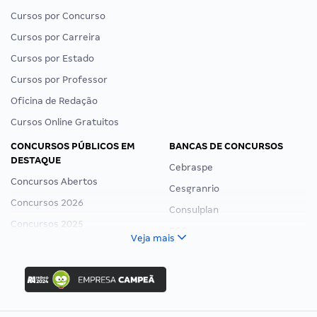
Cursos por Concurso
Cursos por Carreira
Cursos por Estado
Cursos por Professor
Oficina de Redação
Cursos Online Gratuitos
CONCURSOS PÚBLICOS EM
BANCAS DE CONCURSOS
DESTAQUE
Cebraspe
Concursos Abertos
Cesgranrio
Concursos 2026
Consulplan
Concursos 2025
FCC
Veja mais
Concurso Nacional Unificado
FGV
Concurso Ibama
Idecan
Concurso MPU
Selecon
Editais publicados
Uniase