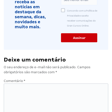
receba as
notícias em
Concordo com a Política de
destaque da
Privacidade e aceito
semana, dicas,
receber comunicações do
novidades e
Gran Cursos Online.
muito mais.
Deixe um comentário
O seu endereço de e-mail não será publicado.
Campos
obrigatórios são marcados com
*
Comentário
*