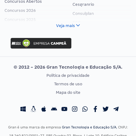
Concursos Abertos
Cesgranrio
Concursos 2026
Consulplan
Concursos 2025
FCC
Veja mais
Concurso Nacional Unificado
FGV
Concurso Ibama
Idecan
Concurso MPU
Selecon
Editais publicados
Uniase
© 2012 - 2026 Gran Tecnologia e Educação S/A.
Vunesp
Política de privacidade
CONCURSOS POR PROFISSÃO
EXAME DE ORDEM
Termos de uso
Concursos Administrativos
OAB
Mapa do site
Concursos Educação
Prova OAB
Concursos Fiscais
Calendário OAB
Concursos Jurídicos
Questões OAB
Concursos Militares
Recursos OAB
Gran é uma marca da empresa
Gran Tecnologia e Educação S/A
, CNPJ:
Concursos Policiais
Exame de Ordem
18.260.822/0001-77, SBS Quadra 02, Bloco J, Lote 10, Edifício Carlton