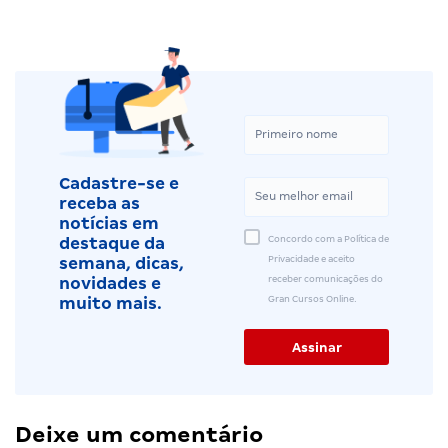
Cadastre-se e
receba as
notícias em
Concordo com a Política de
destaque da
Privacidade e aceito
semana, dicas,
receber comunicações do
novidades e
Gran Cursos Online.
muito mais.
Deixe um comentário