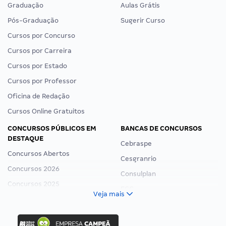
Graduação
Aulas Grátis
Pós-Graduação
Sugerir Curso
Cursos por Concurso
Cursos por Carreira
Cursos por Estado
Cursos por Professor
Oficina de Redação
Cursos Online Gratuitos
CONCURSOS PÚBLICOS EM
BANCAS DE CONCURSOS
DESTAQUE
Cebraspe
Concursos Abertos
Cesgranrio
Concursos 2026
Consulplan
Concursos 2025
FCC
Veja mais
Concurso Nacional Unificado
FGV
Concurso Ibama
Idecan