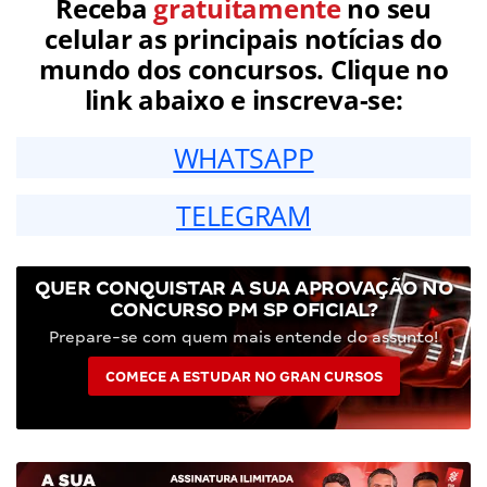
Receba
gratuitamente
no seu
celular as principais notícias do
mundo dos concursos. Clique no
link abaixo e inscreva-se:
WHATSAPP
TELEGRAM
QUER CONQUISTAR A SUA APROVAÇÃO NO
CONCURSO PM SP OFICIAL?
Prepare-se com quem mais entende do assunto!
COMECE A ESTUDAR NO GRAN CURSOS