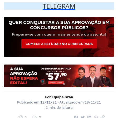
TELEGRAM
QUER CONQUISTAR A SUA APROVAÇÃO EM
CONCURSOS PÚBLICOS?
Prepare-se com quem mais entende do assunto!
COMECE A ESTUDAR NO GRAN CURSOS
Por
Equipe Gran
Publicado em
12/11/21
• Atualizado em
18/11/21
1 min. de leitura
1
0