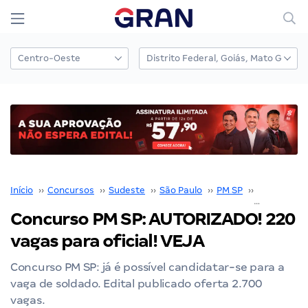
Início
››
Concursos
››
Sudeste
››
São Paulo
››
PM SP
››
Concurso P
Concurso PM SP: AUTORIZADO! 220
vagas para oficial! VEJA
Concurso PM SP: já é possível candidatar-se para a
vaga de soldado. Edital publicado oferta 2.700
vagas.