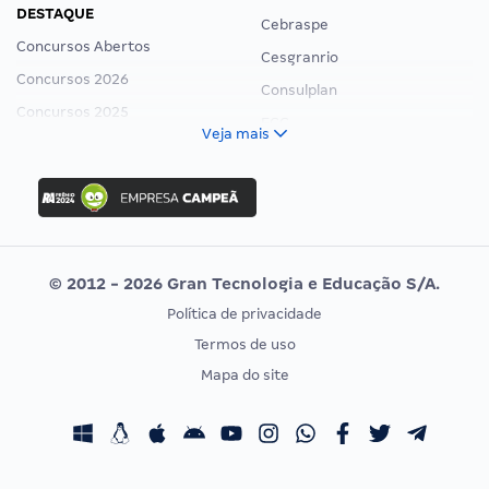
DESTAQUE
Cebraspe
Concursos Abertos
Cesgranrio
Concursos 2026
Consulplan
Concursos 2025
FCC
Veja mais
Concurso Nacional Unificado
FGV
Concurso Ibama
Idecan
Concurso MPU
Selecon
Editais publicados
Uniase
© 2012 - 2026 Gran Tecnologia e Educação S/A.
Vunesp
Política de privacidade
CONCURSOS POR PROFISSÃO
EXAME DE ORDEM
Termos de uso
Concursos Administrativos
OAB
Mapa do site
Concursos Educação
Prova OAB
Concursos Fiscais
Calendário OAB
Concursos Jurídicos
Questões OAB
Concursos Militares
Recursos OAB