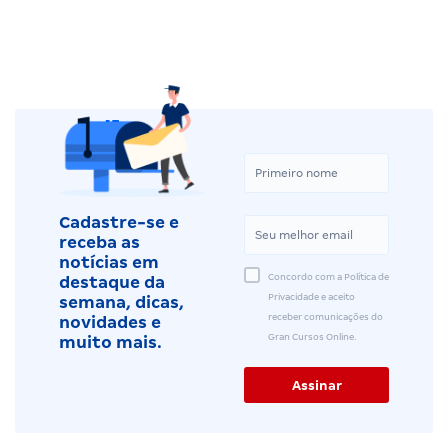
Cadastre-se e
receba as
notícias em
Concordo com a Política de
destaque da
Privacidade e aceito
semana, dicas,
receber comunicações do
novidades e
Gran Cursos Online.
muito mais.