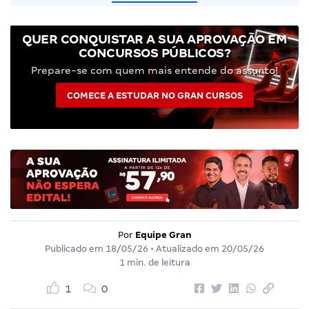
QUER CONQUISTAR A SUA APROVAÇÃO EM
CONCURSOS PÚBLICOS?
Prepare-se com quem mais entende do assunto!
COMECE A ESTUDAR NO GRAN CURSOS
Por
Equipe Gran
Publicado em
18/05/26
• Atualizado em
20/05/26
1 min. de leitura
1
0