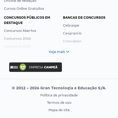
Oficina de Redação
Cursos Online Gratuitos
CONCURSOS PÚBLICOS EM
BANCAS DE CONCURSOS
DESTAQUE
Cebraspe
Concursos Abertos
Cesgranrio
Concursos 2026
Consulplan
Concursos 2025
FCC
Veja mais
Concurso Nacional Unificado
FGV
Concurso Ibama
Idecan
Concurso MPU
Selecon
Editais publicados
Uniase
© 2012 - 2026 Gran Tecnologia e Educação S/A.
Vunesp
Política de privacidade
CONCURSOS POR PROFISSÃO
EXAME DE ORDEM
Termos de uso
Concursos Administrativos
OAB
Mapa do site
Concursos Educação
Prova OAB