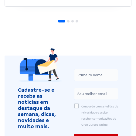
Cadastre-se e
receba as
notícias em
Concordo com a Política de
destaque da
Privacidade e aceito
semana, dicas,
receber comunicações do
novidades e
Gran Cursos Online.
muito mais.