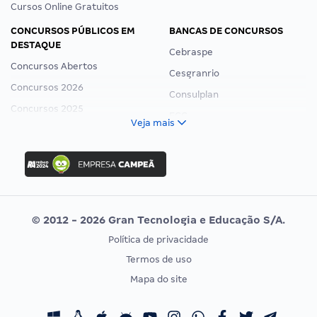
Cursos Online Gratuitos
CONCURSOS PÚBLICOS EM
BANCAS DE CONCURSOS
DESTAQUE
Cebraspe
Concursos Abertos
Cesgranrio
Concursos 2026
Consulplan
Concursos 2025
FCC
Veja mais
Concurso Nacional Unificado
FGV
Concurso Ibama
Idecan
Concurso MPU
Selecon
Editais publicados
Uniase
© 2012 - 2026 Gran Tecnologia e Educação S/A.
Vunesp
Política de privacidade
CONCURSOS POR PROFISSÃO
EXAME DE ORDEM
Termos de uso
Concursos Administrativos
OAB
Mapa do site
Concursos Educação
Prova OAB
Concursos Fiscais
Calendário OAB