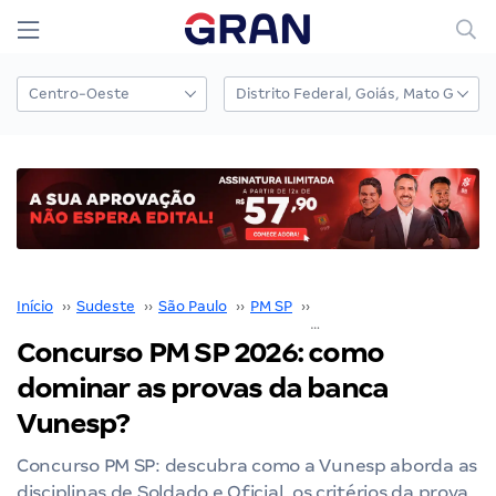
Início
››
Sudeste
››
São Paulo
››
PM SP
››
Concurso PM SP
››
Concurso PM SP 2026: como
dominar as provas da banca
Vunesp?
Concurso PM SP: descubra como a Vunesp aborda as
disciplinas de Soldado e Oficial, os critérios da prova