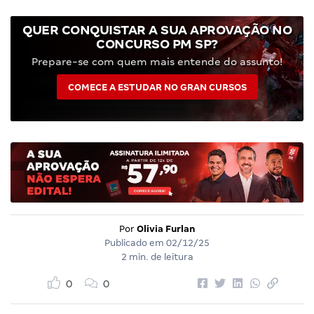
QUER CONQUISTAR A SUA APROVAÇÃO NO
CONCURSO PM SP?
Prepare-se com quem mais entende do assunto!
COMECE A ESTUDAR NO GRAN CURSOS
Por
Olivia Furlan
Publicado em
02/12/25
2 min. de leitura
0
0