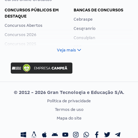
CONCURSOS PÚBLICOS EM
BANCAS DE CONCURSOS
DESTAQUE
Cebraspe
Concursos Abertos
Cesgranrio
Concursos 2026
Consulplan
Concursos 2025
FCC
Veja mais
Concurso Nacional Unificado
FGV
Concurso Ibama
Idecan
Concurso MPU
Selecon
Editais publicados
Uniase
© 2012 - 2026 Gran Tecnologia e Educação S/A.
Vunesp
Política de privacidade
CONCURSOS POR PROFISSÃO
EXAME DE ORDEM
Termos de uso
Concursos Administrativos
OAB
Mapa do site
Concursos Educação
Prova OAB
Concursos Fiscais
Calendário OAB