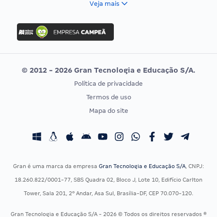
Veja mais
Concurso Nacional Unificado
FGV
Concurso Ibama
Idecan
Concurso MPU
Selecon
Editais publicados
Uniase
© 2012 - 2026 Gran Tecnologia e Educação S/A.
Vunesp
Política de privacidade
CONCURSOS POR PROFISSÃO
EXAME DE ORDEM
Termos de uso
Concursos Administrativos
OAB
Mapa do site
Concursos Educação
Prova OAB
Concursos Fiscais
Calendário OAB
Concursos Jurídicos
Questões OAB
Concursos Militares
Recursos OAB
Gran é uma marca da empresa
Gran Tecnologia e Educação S/A
, CNPJ:
Concursos Policiais
Exame de Ordem
18.260.822/0001-77, SBS Quadra 02, Bloco J, Lote 10, Edifício Carlton
Concursos Saúde
Tower, Sala 201, 2º Andar, Asa Sul, Brasília-DF, CEP 70.070-120.
Concursos Tribunais
Gran Tecnologia e Educação S/A - 2026 © Todos os direitos reservados ®