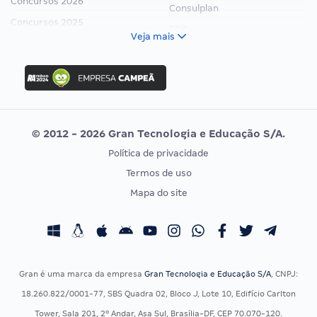
Concursos 2026
Consulplan
Concursos 2025
FCC
Veja mais
Concurso Nacional Unificado
FGV
Concurso Ibama
Idecan
Concurso MPU
Selecon
Editais publicados
Uniase
© 2012 - 2026 Gran Tecnologia e Educação S/A.
Vunesp
Política de privacidade
CONCURSOS POR PROFISSÃO
EXAME DE ORDEM
Termos de uso
Concursos Administrativos
OAB
Mapa do site
Concursos Educação
Prova OAB
Concursos Fiscais
Calendário OAB
Concursos Jurídicos
Questões OAB
Concursos Militares
Recursos OAB
Gran é uma marca da empresa
Gran Tecnologia e Educação S/A
, CNPJ:
Concursos Policiais
Exame de Ordem
18.260.822/0001-77, SBS Quadra 02, Bloco J, Lote 10, Edifício Carlton
Concursos Saúde
Tower, Sala 201, 2º Andar, Asa Sul, Brasília-DF, CEP 70.070-120.