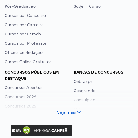
Pós-Graduação
Sugerir Curso
Cursos por Concurso
Cursos por Carreira
Cursos por Estado
Cursos por Professor
Oficina de Redação
Cursos Online Gratuitos
CONCURSOS PÚBLICOS EM
BANCAS DE CONCURSOS
DESTAQUE
Cebraspe
Concursos Abertos
Cesgranrio
Concursos 2026
Consulplan
Concursos 2025
FCC
Veja mais
Concurso Nacional Unificado
FGV
Concurso Ibama
Idecan
Concurso MPU
Selecon