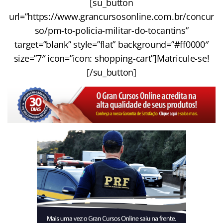
[su_button
url=”https://www.grancursosonline.com.br/concur
so/pm-to-policia-militar-do-tocantins”
target=”blank” style=”flat” background=”#ff0000″
size=”7″ icon=”icon: shopping-cart”]Matricule-se!
[/su_button]