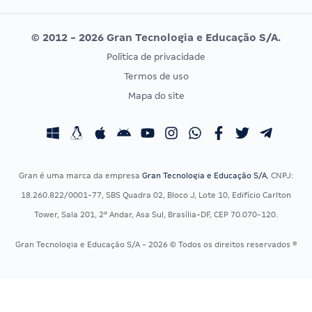
Editais publicados
Uniase
© 2012 - 2026 Gran Tecnologia e Educação S/A.
Vunesp
Política de privacidade
CONCURSOS POR PROFISSÃO
EXAME DE ORDEM
Termos de uso
Concursos Administrativos
OAB
Mapa do site
Concursos Educação
Prova OAB
Concursos Fiscais
Calendário OAB
Concursos Jurídicos
Questões OAB
Concursos Militares
Recursos OAB
Gran é uma marca da empresa
Gran Tecnologia e Educação S/A
, CNPJ:
Concursos Policiais
Exame de Ordem
18.260.822/0001-77, SBS Quadra 02, Bloco J, Lote 10, Edifício Carlton
Concursos Saúde
Tower, Sala 201, 2º Andar, Asa Sul, Brasília-DF, CEP 70.070-120.
Concursos Tribunais
Gran Tecnologia e Educação S/A - 2026 © Todos os direitos reservados ®
Residência Multiprofissional