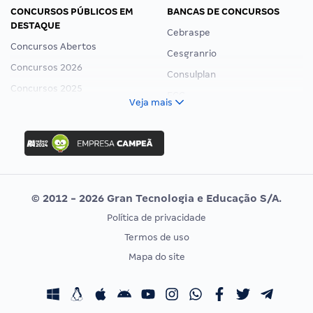
CONCURSOS PÚBLICOS EM
BANCAS DE CONCURSOS
DESTAQUE
Cebraspe
Concursos Abertos
Cesgranrio
Concursos 2026
Consulplan
Concursos 2025
FCC
Veja mais
Concurso Nacional Unificado
FGV
Concurso Ibama
Idecan
Concurso MPU
Selecon
Editais publicados
Uniase
© 2012 - 2026 Gran Tecnologia e Educação S/A.
Vunesp
Política de privacidade
CONCURSOS POR PROFISSÃO
EXAME DE ORDEM
Termos de uso
Concursos Administrativos
OAB
Mapa do site
Concursos Educação
Prova OAB
Concursos Fiscais
Calendário OAB
Concursos Jurídicos
Questões OAB