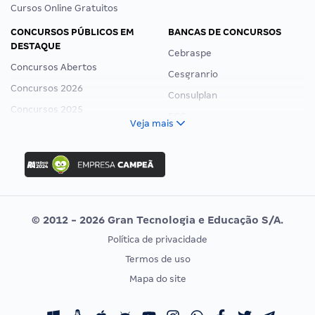
Cursos Online Gratuitos
CONCURSOS PÚBLICOS EM
BANCAS DE CONCURSOS
DESTAQUE
Cebraspe
Concursos Abertos
Cesgranrio
Concursos 2026
Consulplan
Concursos 2025
FCC
Veja mais
Concurso Nacional Unificado
FGV
Concurso Ibama
Idecan
Concurso MPU
Selecon
Editais publicados
Uniase
© 2012 - 2026 Gran Tecnologia e Educação S/A.
Vunesp
Política de privacidade
CONCURSOS POR PROFISSÃO
EXAME DE ORDEM
Termos de uso
Concursos Administrativos
OAB
Mapa do site
Concursos Educação
Prova OAB
Concursos Fiscais
Calendário OAB