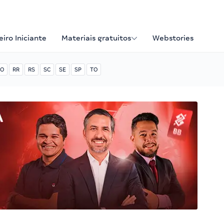
iro Iniciante
Materiais gratuitos
Webstories
O
RR
RS
SC
SE
SP
TO