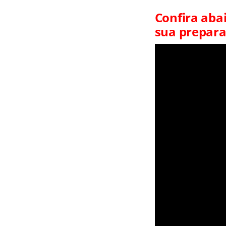
Confira abai
sua prepar