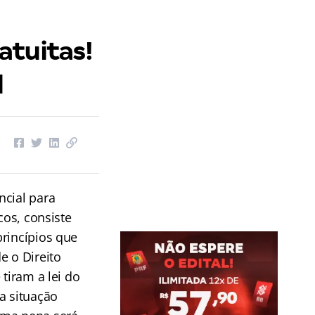
atuitas!
l
ncial para
cos, consiste
princípios que
e o Direito
 tiram a lei do
a situação