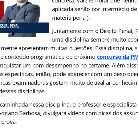
concreta. Vale lembrar que nenh
aplicada senão por intermédio de
matéria penal).
Juntamente com o Direito Penal, 
uma disciplina sempre muito co
lmente apresentam muitas questões. Essa disciplina, 
 no conteúdo programático do próximo
concurso da 
onquistar um bom desempenho no certame. Além disso, 
as específicas, então, pode aparecer com um peso dif
ancas examinadoras gostam muito de avaliar conhecim
essas disciplinas.
 caminhada nessa disciplina, o professor e especialista
Adriano Barbosa, divulgará vídeos com dicas dos assu
 prova.