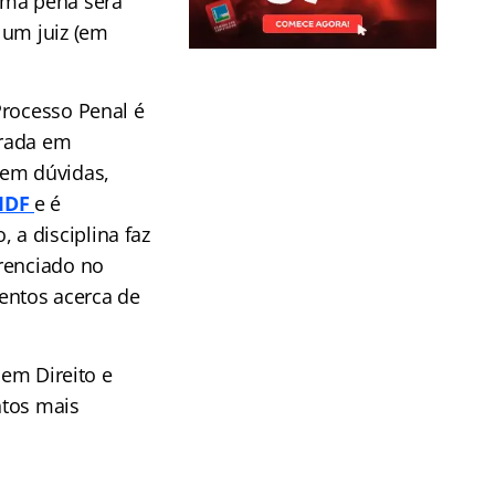
uma pena será
 um juiz (em
Processo Penal é
brada em
sem dúvidas,
PMDF
e é
a disciplina faz
erenciado no
entos acerca de
 em Direito e
ntos mais