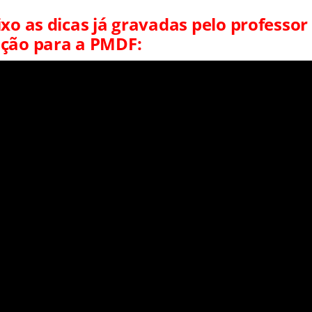
xo as dicas já gravadas pelo professor 
ação para a PMDF: