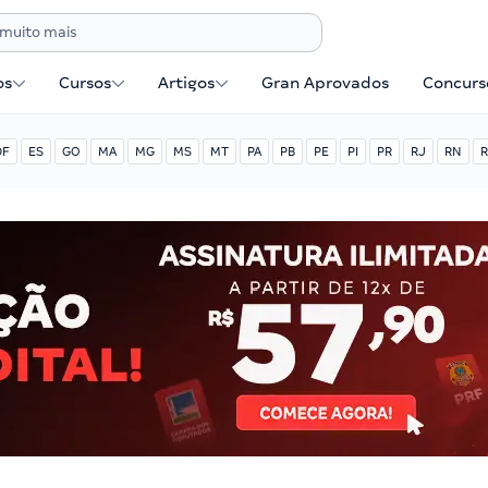
os
Cursos
Artigos
Gran Aprovados
Concurse
DF
ES
GO
MA
MG
MS
MT
PA
PB
PE
PI
PR
RJ
RN
R