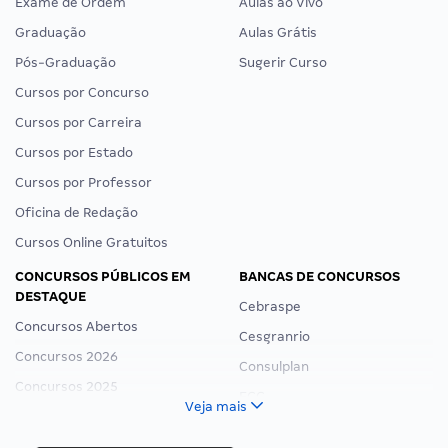
Exame de Ordem
Aulas ao Vivo
Graduação
Aulas Grátis
Pós-Graduação
Sugerir Curso
Cursos por Concurso
Cursos por Carreira
Cursos por Estado
Cursos por Professor
Oficina de Redação
Cursos Online Gratuitos
CONCURSOS PÚBLICOS EM
BANCAS DE CONCURSOS
DESTAQUE
Cebraspe
Concursos Abertos
Cesgranrio
Concursos 2026
Consulplan
Concursos 2025
FCC
Veja mais
Concurso Nacional Unificado
FGV
Concurso Ibama