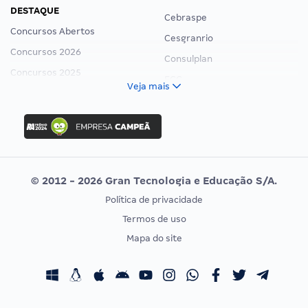
DESTAQUE
Cebraspe
Concursos Abertos
Cesgranrio
Concursos 2026
Consulplan
Concursos 2025
FCC
Veja mais
Concurso Nacional Unificado
FGV
Concurso Ibama
Idecan
Concurso MPU
Selecon
Editais publicados
Uniase
© 2012 - 2026 Gran Tecnologia e Educação S/A.
Vunesp
Política de privacidade
CONCURSOS POR PROFISSÃO
EXAME DE ORDEM
Termos de uso
Concursos Administrativos
OAB
Mapa do site
Concursos Educação
Prova OAB
Concursos Fiscais
Calendário OAB
Concursos Jurídicos
Questões OAB