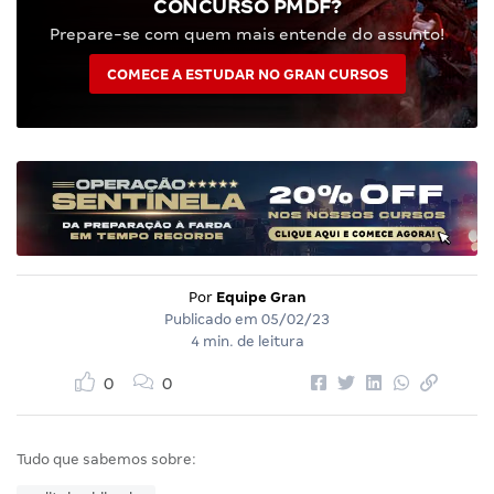
CONCURSO PMDF?
Prepare-se com quem mais entende do assunto!
COMECE A ESTUDAR NO GRAN CURSOS
Por
Equipe Gran
Publicado em
05/02/23
4 min. de leitura
0
0
Tudo que sabemos sobre: