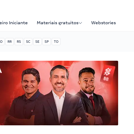
iro Iniciante
Materiais gratuitos
Webstories
O
RR
RS
SC
SE
SP
TO