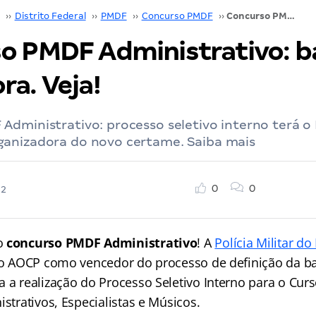
››
Distrito Federal
››
PMDF
››
Concurso PMDF
››
Concurso PMDF Administrativo: banca vencedora. Veja!
o PMDF Administrativo: b
ra. Veja!
dministrativo: processo seletivo interno terá o
anizadora do novo certame. Saiba mais
0
0
22
o
concurso PMDF Administrativo
! A
Polícia Militar do
uto AOCP como vencedor do processo de definição da b
 a realização do Processo Seletivo Interno para o Curs
istrativos, Especialistas e Músicos.