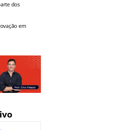
parte dos
provação em
ivo