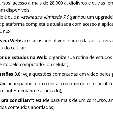
ursos, acesso a mais de 28.000 audiolivros e outras fe
am disponíveis.
de é que a
Assinatura Ilimitada 7.0
ganhou um upgrade
:
plataforma completa e atualizada com acesso a aplica
Linux;
s na Web:
acesse os audiolivros para todas as carreir
 do celular;
r de Estudos na Web:
organize sua rotina de estudo
nto pelo computador ou celular;
stões 3.0:
veja questões comentadas em vídeo pelos 
tão:
acompanhe todo o edital com exercícios específic
ante, intermediário e avançado);
pra conciliar?”:
estude para mais de um concurso, an
 dos conteúdos abordados;