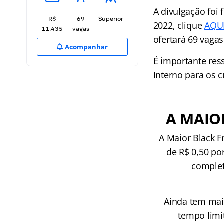
A divulgação foi 
R$
69
Superior
2022, clique
AQU
11.435
vagas
ofertará 69 vagas
Acompanhar
É importante res
Interno para os 
A MAIO
A Maior Black F
de R$ 0,50 po
complet
Ainda tem mai
tempo limi