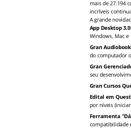
mais de 27.194 c
incríveis continu
A grande novida
App Desktop 3.0
Windows, Mac e 
Gran Audiobook
do computador ou
Gran Gerenciado
seu desenvolvime
Gran Cursos Que
Edital em Ques
por níveis (inici
Ferramenta “Dá 
compatibilidade