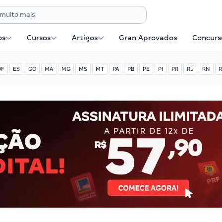
os
Cursos
Artigos
Gran Aprovados
Concurse
DF
ES
GO
MA
MG
MS
MT
PA
PB
PE
PI
PR
RJ
RN
R