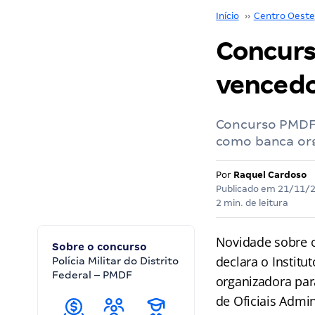
Início
››
Centro Oeste
Concurs
vencedo
Concurso PMDF A
como banca org
Por
Raquel Cardoso
Publicado em
21/11/
2 min. de leitura
Novidade sobre 
Sobre o concurso
declara o Instit
Polícia Militar do Distrito
Federal – PMDF
organizadora para
de Oficiais Admin