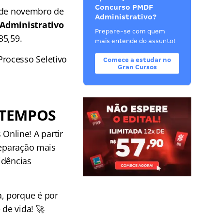
Concurso PMDF
21 de novembro de
Administrativo?
Administrativo
Prepare-se com quem
35,59.
mais entende do assunto!
rocesso Seletivo
Comece a estudar no
Gran Cursos
 TEMPOS
Online! A partir
reparação mais
idências
, porque é por
de vida! 🚀