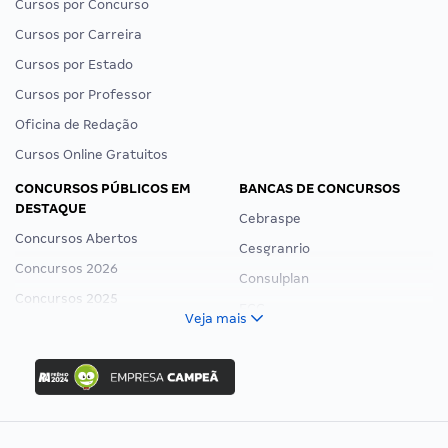
Cursos por Concurso
Cursos por Carreira
Cursos por Estado
Cursos por Professor
Oficina de Redação
Cursos Online Gratuitos
CONCURSOS PÚBLICOS EM
BANCAS DE CONCURSOS
DESTAQUE
Cebraspe
Concursos Abertos
Cesgranrio
Concursos 2026
Consulplan
Concursos 2025
FCC
Veja mais
Concurso Nacional Unificado
FGV
Concurso Ibama
Idecan
Concurso MPU
Selecon
Editais publicados
Uniase