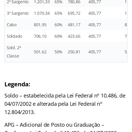
2º Sargento
1.201,33
65%
780,86
405,77
12,
3º Sargento
1.070,34
65%
695,72
405,77
10,
Cabo
801,95
60%
481,17
405,77
8,0
Soldado
706,10
60%
423,66
405,77
7,0
Sold. 2ª
501,62
50%
250,81
405,77
5,0
Classe
Legenda:
Soldo – estabelecida pela Lei Federal nº 10.486, de
04/07/2002 e alterada pela Lei Federal nº
12.804/2013.
APG – Adicional de Posto ou Graduação –