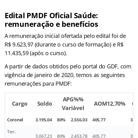
Edital PMDF Oficial Saúde:
remuneração e benefícios
A remuneração inicial ofertada pelo edital foi de
R$ 9.623,97 (durante o curso de formação) e R$
11.435,59 (após o curso).
A partir de dados obtidos pelo portal do GDF, com
vigência de janeiro de 2020, temos as seguintes
remunerações para PMDF:
APG%
%
Cargo
Soldo
AOM
12,70%
G
Variável
Coronel
3.195,04
80%
2.556,03
405,77
31,
Ten.
3.067,23
80%
2.453,78
405,77
30,