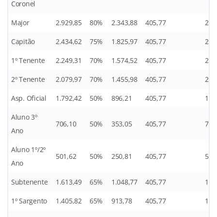
Coronel
Major
2.929,85
80%
2.343,88
405,77
29,
Capitão
2.434,62
75%
1.825,97
405,77
24,
1º Tenente
2.249,31
70%
1.574,52
405,77
22,
2º Tenente
2.079,97
70%
1.455,98
405,77
20,
Asp. Oficial
1.792,42
50%
896,21
405,77
17,
Aluno 3º
706,10
50%
353,05
405,77
7,0
Ano
Aluno 1º/2º
501,62
50%
250,81
405,77
5,0
Ano
Subtenente
1.613,49
65%
1.048,77
405,77
16,
1º Sargento
1.405,82
65%
913,78
405,77
14,