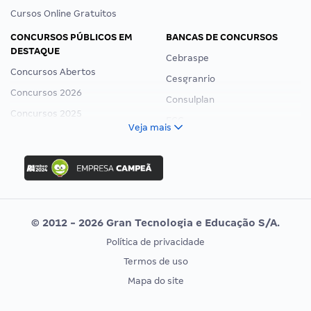
Cursos Online Gratuitos
CONCURSOS PÚBLICOS EM
BANCAS DE CONCURSOS
DESTAQUE
Cebraspe
Concursos Abertos
Cesgranrio
Concursos 2026
Consulplan
Concursos 2025
FCC
Veja mais
Concurso Nacional Unificado
FGV
Concurso Ibama
Idecan
Concurso MPU
Selecon
Editais publicados
Uniase
© 2012 - 2026 Gran Tecnologia e Educação S/A.
Vunesp
Política de privacidade
CONCURSOS POR PROFISSÃO
EXAME DE ORDEM
Termos de uso
Concursos Administrativos
OAB
Mapa do site
Concursos Educação
Prova OAB
Concursos Fiscais
Calendário OAB