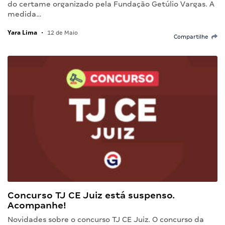
do certame organizado pela Fundação Getúlio Vargas. A
medida…
Yara Lima
•
12 de Maio
Compartilhe
Concurso TJ CE Juiz está suspenso.
Acompanhe!
Novidades sobre o concurso TJ CE Juiz. O concurso da