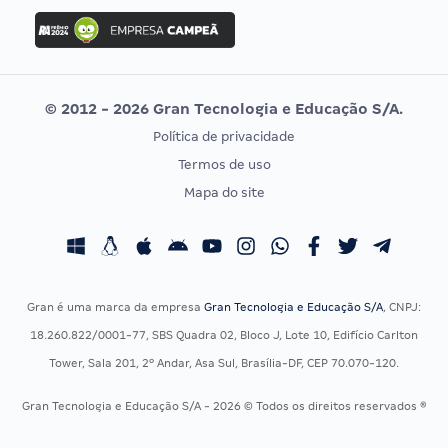
Concurso Ibama
Idecan
Concurso MPU
Selecon
Editais publicados
Uniase
© 2012 - 2026 Gran Tecnologia e Educação S/A.
Vunesp
Política de privacidade
CONCURSOS POR PROFISSÃO
EXAME DE ORDEM
Termos de uso
Concursos Administrativos
OAB
Mapa do site
Concursos Educação
Prova OAB
Concursos Fiscais
Calendário OAB
Concursos Jurídicos
Questões OAB
Concursos Militares
Recursos OAB
Gran é uma marca da empresa
Gran Tecnologia e Educação S/A
, CNPJ:
Concursos Policiais
Exame de Ordem
18.260.822/0001-77, SBS Quadra 02, Bloco J, Lote 10, Edifício Carlton
Concursos Saúde
Tower, Sala 201, 2º Andar, Asa Sul, Brasília-DF, CEP 70.070-120.
Concursos Tribunais
Gran Tecnologia e Educação S/A - 2026 © Todos os direitos reservados ®
Residência Multiprofissional