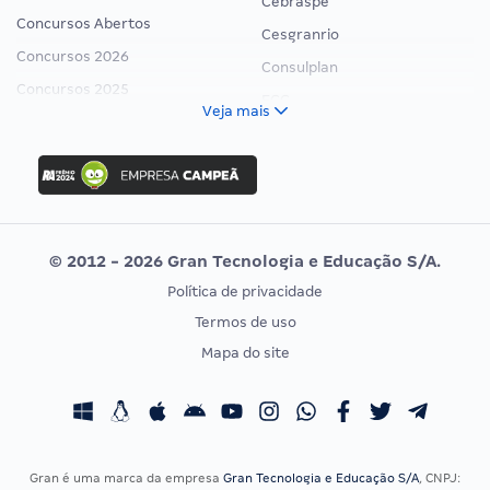
Cebraspe
Concursos Abertos
Cesgranrio
Concursos 2026
Consulplan
Concursos 2025
FCC
Veja mais
Concurso Nacional Unificado
FGV
Concurso Ibama
Idecan
Concurso MPU
Selecon
Editais publicados
Uniase
© 2012 - 2026 Gran Tecnologia e Educação S/A.
Vunesp
Política de privacidade
CONCURSOS POR PROFISSÃO
EXAME DE ORDEM
Termos de uso
Concursos Administrativos
OAB
Mapa do site
Concursos Educação
Prova OAB
Concursos Fiscais
Calendário OAB
Concursos Jurídicos
Questões OAB
Concursos Militares
Recursos OAB
Gran é uma marca da empresa
Gran Tecnologia e Educação S/A
, CNPJ: