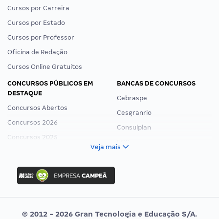
Cursos por Carreira
Cursos por Estado
Cursos por Professor
Oficina de Redação
Cursos Online Gratuitos
CONCURSOS PÚBLICOS EM
BANCAS DE CONCURSOS
DESTAQUE
Cebraspe
Concursos Abertos
Cesgranrio
Concursos 2026
Consulplan
Concursos 2025
FCC
Veja mais
Concurso Nacional Unificado
FGV
Concurso Ibama
Idecan
Concurso MPU
Selecon
Editais publicados
Uniase
© 2012 - 2026 Gran Tecnologia e Educação S/A.
Vunesp