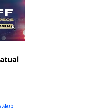
 atual
à Alesp