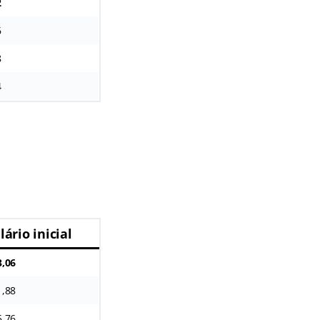
2
6
8
4
lário inicial
3,06
1,88
5,76