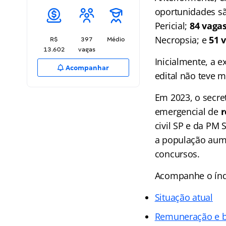
oportunidades sã
Pericial;
84 vaga
Necropsia; e
51 
R$
397
Médio
13.602
vagas
Inicialmente, a 
Acompanhar
edital não teve 
Em 2023, o
secre
emergencial de
r
civil SP e da PM 
a população aume
concursos.
Acompanhe o índic
Situação atual
Remuneração e b