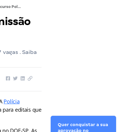
Concurso Polícia Científica SP: comissão formada; 397 vagas!
missão
 vagas . Saiba
A
Polícia
 para editais que
Quer conquistar a sua
a no DOE-SP. As
aprovação no