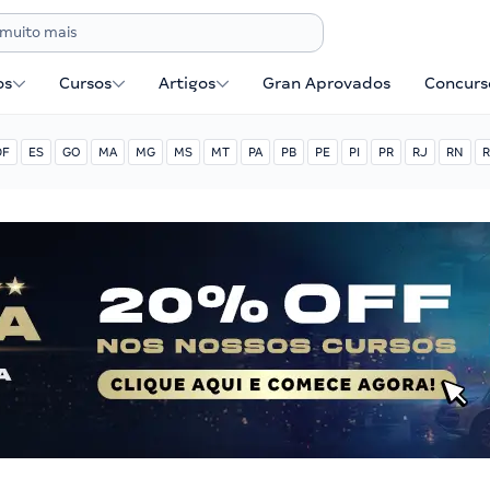
os
Cursos
Artigos
Gran Aprovados
Concurse
DF
ES
GO
MA
MG
MS
MT
PA
PB
PE
PI
PR
RJ
RN
R