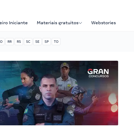
iro Iniciante
Materiais gratuitos
Webstories
O
RR
RS
SC
SE
SP
TO