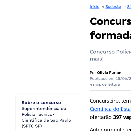
Início
››
Sudeste
››
S
Concurso
formada
Concurso Políci
mais!
Por
Olivia Furlan
Publicado em
15/06/
4 min. de leitura
Concurseiro, te
Sobre o concurso
Científica do Est
Superintendência da
Policia Técnico-
ofertarão
397 va
Científica de São Paulo
(SPTC SP)
Anteriormente, e