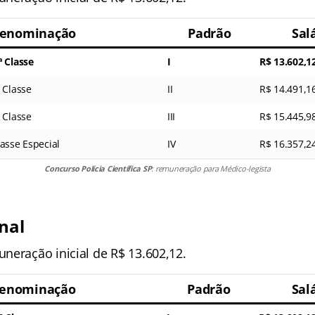
enominação
Padrão
Salá
ª Classe
I
R$ 13.602,1
 Classe
II
R$ 14.491,1
 Classe
III
R$ 15.445,9
asse Especial
IV
R$ 16.357,2
Concurso Polícia Científica SP
: remuneração para Médico-legista
nal
neração inicial de R$ 13.602,12.
enominação
Padrão
Salá