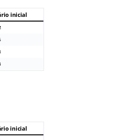
rio inicial
2
6
8
4
rio inicial