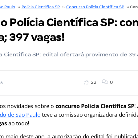
ão Paulo
››
Polícia Científica SP
››
Concurso Polícia Científica SP
››
 Polícia Científica SP: co
; 397 vagas!
a Científica SP: edital ofertará provimento de 397
22
0
26
mos novidades sobre o
concurso Polícia Científica SP
!
ado de São Paulo
teve a comissão organizadora definida
gas
ao todo!
m maio deste ano, a autorização do edital foi publicad