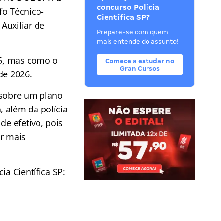
concurso Polícia
fo Técnico-
Científica SP?
 Auxiliar de
Prepare-se com quem
mais entende do assunto!
25, mas como o
Comece a estudar no
Gran Cursos
de 2026.
sobre um plano
a
, além da polícia
de efetivo, pois
or mais
ia Científica SP: