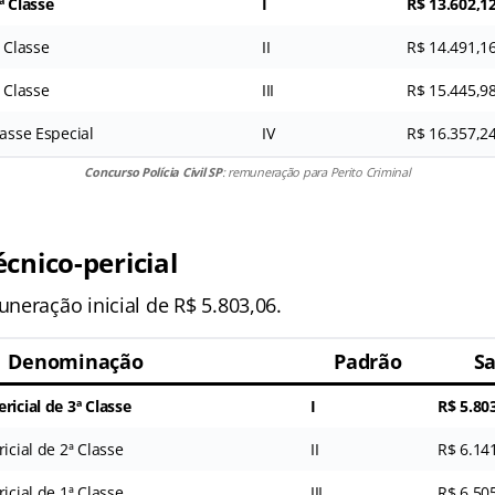
ª Classe
I
R$ 13.602,1
ª Classe
II
R$ 14.491,1
ª Classe
III
R$ 15.445,9
lasse Especial
IV
R$ 16.357,2
Concurso Polícia Civil SP
: remuneração para Perito Criminal
cnico-pericial
neração inicial de R$ 5.803,06.
Denominação
Padrão
Sa
ricial de 3ª Classe
I
R$ 5.80
icial de 2ª Classe
II
R$ 6.14
icial de 1ª Classe
III
R$ 6.50