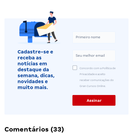
Cadastre-se e
receba as
notícias em
Concordo com a Política de
destaque da
Privacidade e aceito
semana, dicas,
receber comunicações do
novidades e
Gran Cursos Online.
muito mais.
Comentários (33)