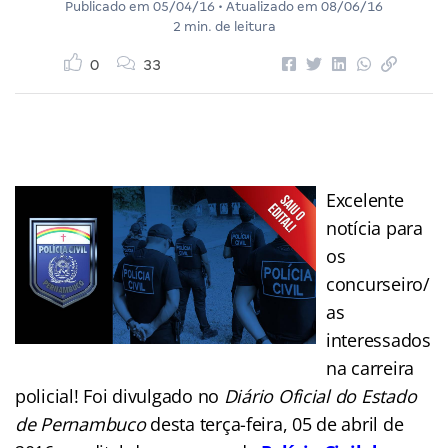
Publicado em
05/04/16
• Atualizado em
08/06/16
2 min. de leitura
0
33
Excelente
notícia para
os
concurseiro/
as
interessados
na carreira
policial! Foi divulgado no
Diário Oficial do Estado
de Pernambuco
desta terça-feira, 05 de abril de