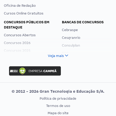
Oficina de Redação
Cursos Online Gratuitos
CONCURSOS PÚBLICOS EM
BANCAS DE CONCURSOS
DESTAQUE
Cebraspe
Concursos Abertos
Cesgranrio
Concursos 2026
Consulplan
Concursos 2025
FCC
Veja mais
Concurso Nacional Unificado
FGV
Concurso Ibama
Idecan
Concurso MPU
Selecon
Editais publicados
Uniase
© 2012 - 2026 Gran Tecnologia e Educação S/A.
Vunesp
Política de privacidade
CONCURSOS POR PROFISSÃO
EXAME DE ORDEM
Termos de uso
Concursos Administrativos
OAB
Mapa do site