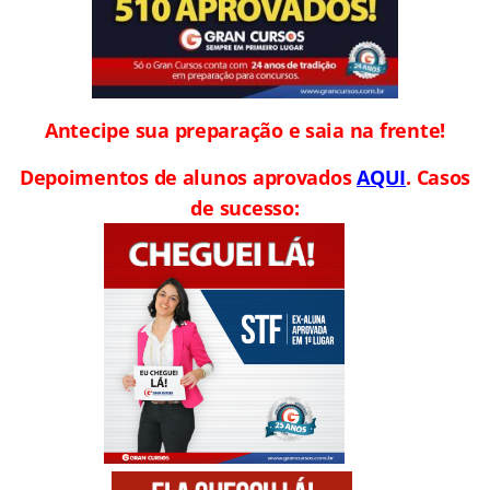
Antecipe sua preparação e saia na frente!
Depoimentos de alunos aprovados
AQUI
. Casos
de sucesso: