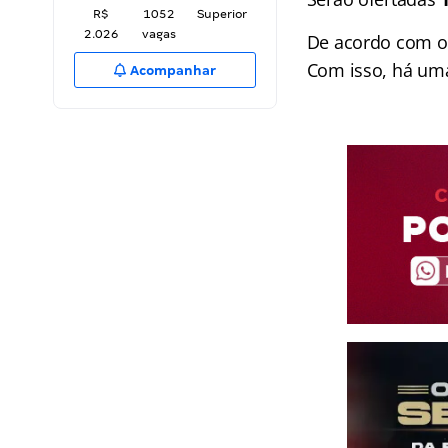
R$
1052
Superior
2.026
vagas
De acordo com o T
Com isso, há uma
Acompanhar