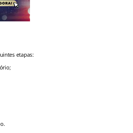
uintes etapas:
ório;
io.