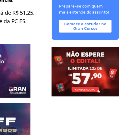
Prepare-se com quem
á de R$ 51,25.
mais entende do assunto!
e da PC ES.
Comece a estudar no
Gran Cursos