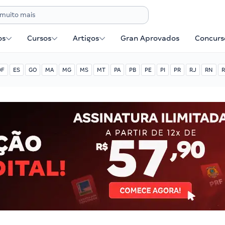
os
Cursos
Artigos
Gran Aprovados
Concurse
DF
ES
GO
MA
MG
MS
MT
PA
PB
PE
PI
PR
RJ
RN
R