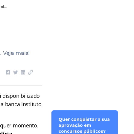
Concurso Polícia Civil ES: contrato assinado; edital em breve!
 Veja mais!
 disponibilizado
a banca Instituto
Quer conquistar a sua
ualquer momento.
aprovação em
concursos públicos?
lícia
.