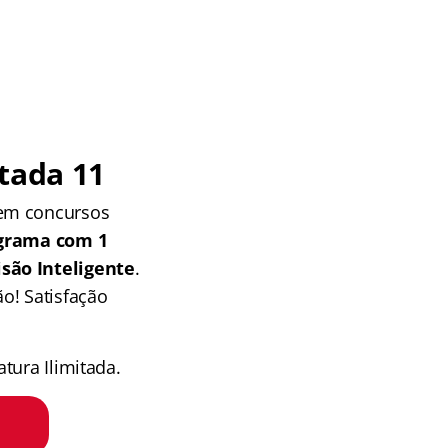
tada 11
 em concursos
grama com 1
isão Inteligente
.
o! Satisfação
tura Ilimitada.