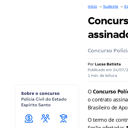
Início
››
Sudeste
››
Es
Concurso
assinado
Concurso Políci
Por
Lucas Batista
Publicado em
24/07/
1 min. de leitura
O
Concurso Políc
Sobre o concurso
o contrato assin
Polícia Civil do Estado
Espírito Santo
Brasileiro de Ap
O termo de contr
Serão ofertadas