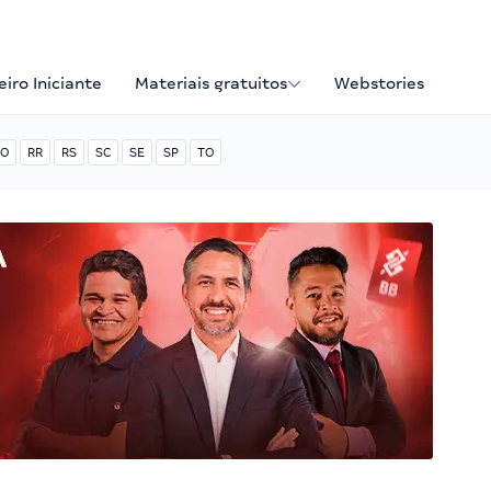
iro Iniciante
Materiais gratuitos
Webstories
O
RR
RS
SC
SE
SP
TO