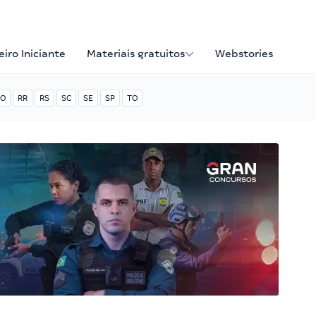
iro Iniciante
Materiais gratuitos
Webstories
O
RR
RS
SC
SE
SP
TO