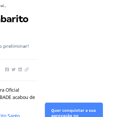
Concurso Polícia Civil ES: SAIU o gabarito preliminar; confira!
abarito
 preliminar!
a Oficial
 IBADE acabou de
Quer conquistar a sua
rito Santo
,
aprovação no