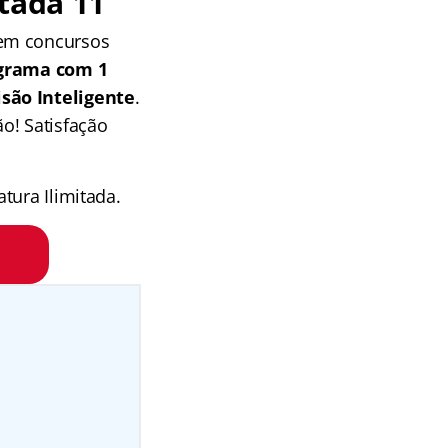
tada 11
 em concursos
grama com 1
isão Inteligente
.
o! Satisfação
tura Ilimitada.