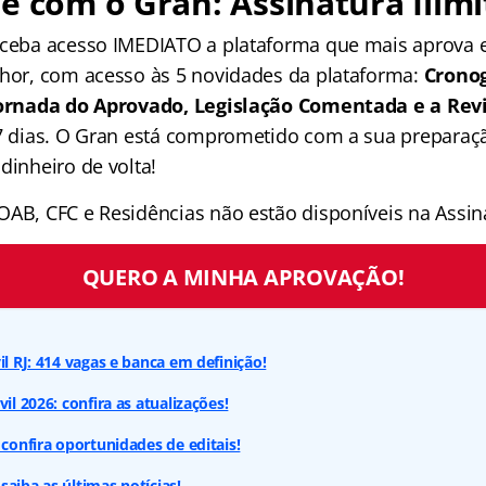
e com o Gran: Assinatura Ilimi
receba acesso IMEDIATO a plataforma que mais aprova
lhor, com acesso às 5 novidades da plataforma:
Crono
 Jornada do Aprovado, Legislação Comentada e a Rev
 7 dias. O Gran está comprometido com a sua preparaçã
dinheiro de volta!
OAB, CFC e Residências não estão disponíveis na Assina
QUERO A MINHA APROVAÇÃO!
il RJ: 414 vagas e banca em definição!
vil 2026: confira as atualizações!
 confira oportunidades de editais!
saiba as últimas notícias!