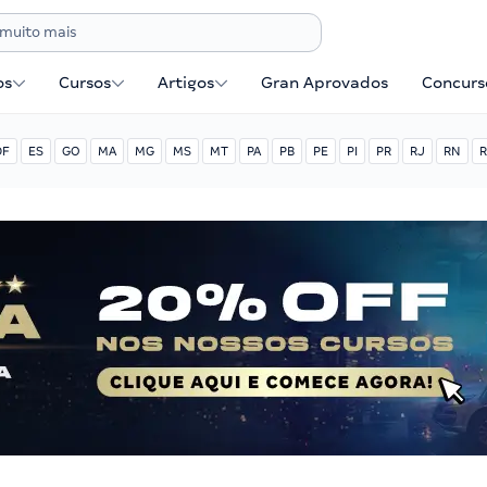
os
Cursos
Artigos
Gran Aprovados
Concurse
DF
ES
GO
MA
MG
MS
MT
PA
PB
PE
PI
PR
RJ
RN
R