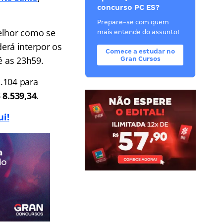
concurso PC ES?
Prepare-se com quem
melhor como se
mais entende do assunto!
erá interpor os
Comece a estudar no
té as 23h59.
Gran Cursos
2.104 para
 8.539,34
.
i!