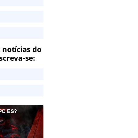
 notícias do
screva-se:
C ES?