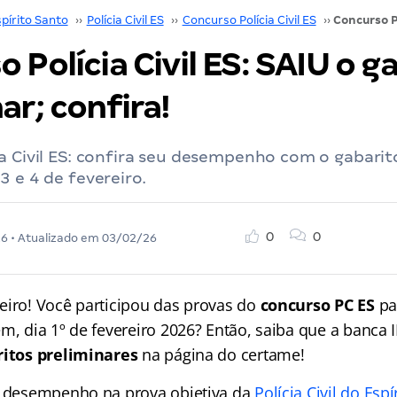
pírito Santo
››
Polícia Civil ES
››
Concurso Polícia Civil ES
››
 Polícia Civil ES: SAIU o g
ar; confira!
a Civil ES: confira seu desempenho com o gabarito
3 e 4 de fevereiro.
0
0
26
• Atualizado em
03/02/26
eiro! Você participou das provas do
concurso PC ES
par
em, dia 1º de fevereiro 2026? Então, saiba que a banca
itos preliminares
na página do certame!
u desempenho na prova objetiva da
Polícia Civil do Espí