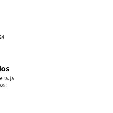
24
ios
ira, já
025: