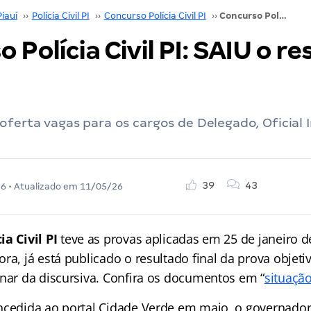
Piauí
››
Polícia Civil PI
››
Concurso Polícia Civil PI
››
Concurso Polícia Civil PI: SAIU o resultado; confira!
 Polícia Civil PI: SAIU o re
oferta vagas para os cargos de Delegado, Oficial 
39
43
26
• Atualizado em
11/05/26
ia Civil PI
teve as provas aplicadas em 25 de janeiro d
ra, já está publicado o resultado final da prova objet
inar da discursiva. Confira os documentos em “
situação
ncedida ao portal Cidade Verde em maio, o governador