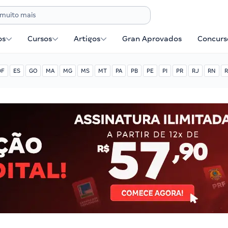
os
Cursos
Artigos
Gran Aprovados
Concurse
DF
ES
GO
MA
MG
MS
MT
PA
PB
PE
PI
PR
RJ
RN
R