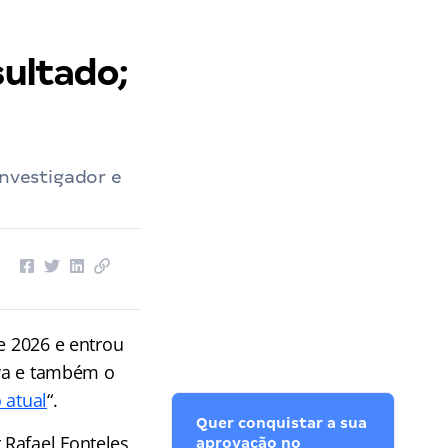
sultado;
Investigador e
e 2026 e entrou
iva e também o
 atual
“.
Quer conquistar a sua
 Rafael Fonteles
aprovação no