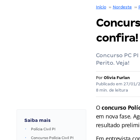
Início
››
Nordeste
››
Concurso
confira!
Concurso PC PI 
Perito. Veja!
Por
Olivia Furlan
Publicado em
27/01/
8 min. de leitura
O
concurso Políc
em nova fase. Ago
Saiba mais
resultado prelim
Polícia Civil PI
Em entrevista co
Concurso Polícia Civil PI