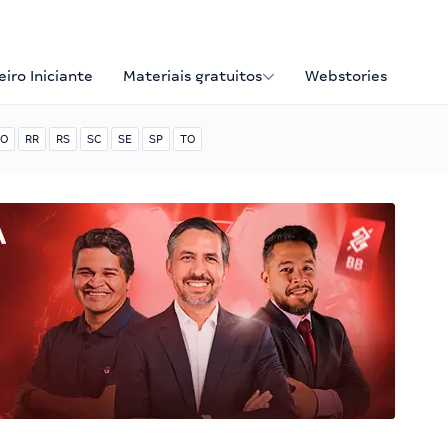
iro Iniciante
Materiais gratuitos
Webstories
O
RR
RS
SC
SE
SP
TO