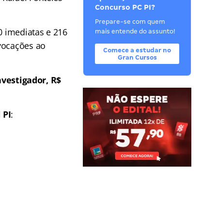
Concurso PC PI?
Prepare-se com quem
0 imediatas e 216
mais entende do assunto!
nvocações ao
Comece a estudar no
Gran Cursos
nvestigador, R$
 PI
: