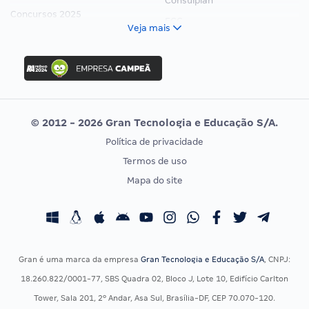
Consulplan
Concursos 2025
FCC
Veja mais
Concurso Nacional Unificado
FGV
Concurso Ibama
Idecan
Concurso MPU
Selecon
Editais publicados
Uniase
© 2012 - 2026 Gran Tecnologia e Educação S/A.
Vunesp
Política de privacidade
CONCURSOS POR PROFISSÃO
EXAME DE ORDEM
Termos de uso
Concursos Administrativos
OAB
Mapa do site
Concursos Educação
Prova OAB
Concursos Fiscais
Calendário OAB
Concursos Jurídicos
Questões OAB
Concursos Militares
Recursos OAB
Gran é uma marca da empresa
Gran Tecnologia e Educação S/A
, CNPJ:
Concursos Policiais
Exame de Ordem
18.260.822/0001-77, SBS Quadra 02, Bloco J, Lote 10, Edifício Carlton
Concursos Saúde
Tower, Sala 201, 2º Andar, Asa Sul, Brasília-DF, CEP 70.070-120.