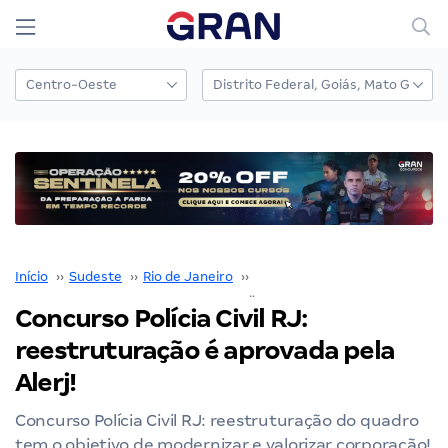
Início
››
Sudeste
››
Rio de Janeiro
››
Polícia Civil RJ
››
Concurso Po
Concurso Polícia Civil RJ:
reestruturação é aprovada pela
Alerj!
Concurso Polícia Civil RJ: reestruturação do quadro
tem o objetivo de modernizar e valorizar corporação!