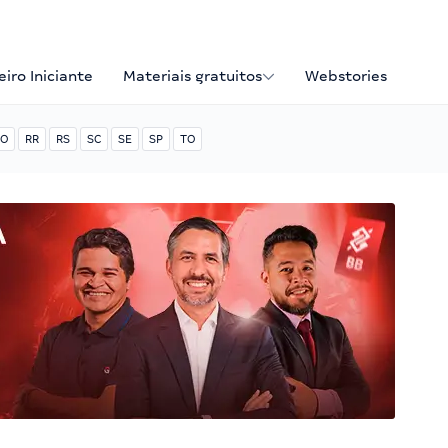
iro Iniciante
Materiais gratuitos
Webstories
O
RR
RS
SC
SE
SP
TO