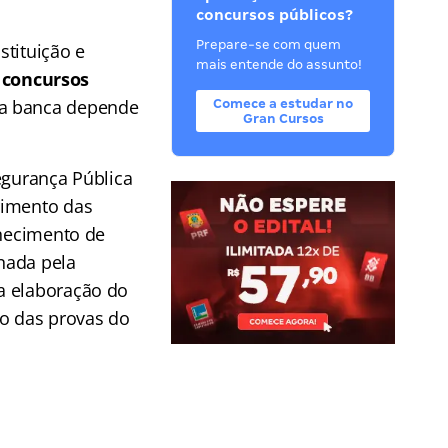
concursos públicos?
Prepare-se com quem
stituição e
mais entende do assunto!
 concursos
 da banca depende
Comece a estudar no
Gran Cursos
egurança Pública
rimento das
rnecimento de
onada pela
a elaboração do
ão das provas do