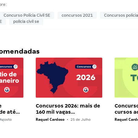
bre:
Concurso Polícia Civil SE
concursos 2021
Concursos policia
SE
policia civil se
ecomendadas
e
Concursos 2026: mais de
Concurso
 de até…
160 mil vagas…
cursos a
Raquel Cardoso
Raquel Card
Agosto
•
25 de Julho