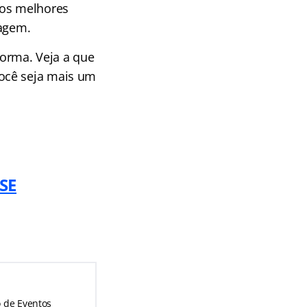
aos melhores
zagem.
orma. Veja a que
ocê seja mais um
 SE
o de Eventos