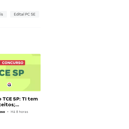
is
Edital PC SE
 TCE SP: TI tem
ceitos;…
oso
•
Há 8 horas