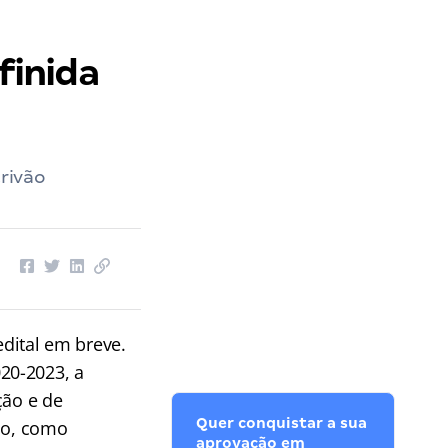
finida
crivão
dital em breve.
20-2023, a
ção e de
Quer conquistar a sua
ção, como
aprovação em