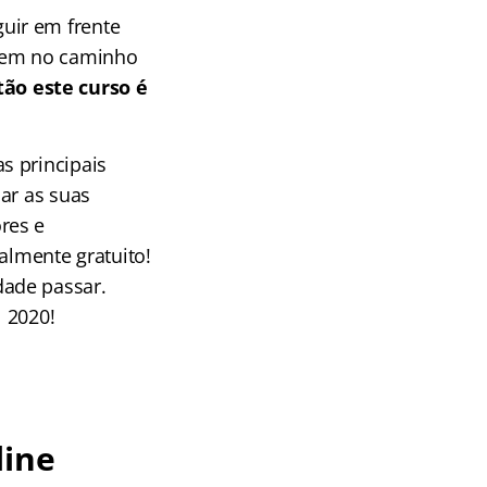
uir em frente
cem no caminho
tão este curso é
s principais
ar as suas
res e
almente gratuito!
dade passar.
 2020!
line