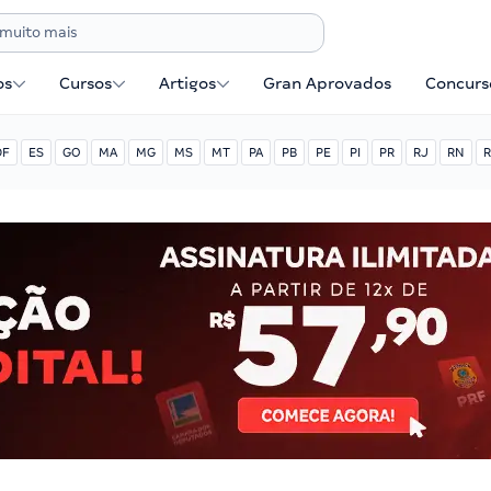
os
Cursos
Artigos
Gran Aprovados
Concurse
DF
ES
GO
MA
MG
MS
MT
PA
PB
PE
PI
PR
RJ
RN
R