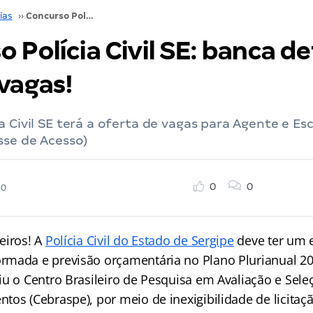
ias
››
Concurso Polícia Civil SE: banca definida para 60 vagas!
 Polícia Civil SE: banca de
vagas!
a Civil SE terá a oferta de vagas para Agente e Es
sse de Acesso)
0
0
20
eiros! A
Polícia Civil do Estado de Sergipe
deve ter um e
mada e previsão orçamentária no Plano Plurianual 20
iu o Centro Brasileiro de Pesquisa em Avaliação e Sele
tos (Cebraspe), por meio de inexigibilidade de licita