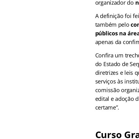
organizador do
n
A definição foi f
também pelo
con
públicos na áre
apenas da confir
Confira um trech
do Estado de Ser
diretrizes e lei
serviços às insti
comissão organiz
edital e adoção 
certame”.
Curso Gra