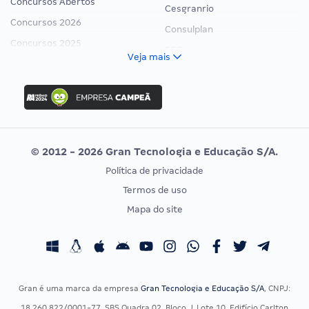
Concursos Abertos
Cesgranrio
Concursos 2026
Consulplan
Concursos 2025
FCC
Veja mais
Concurso Nacional Unificado
FGV
Concurso Ibama
Idecan
Concurso MPU
Selecon
Editais publicados
Uniase
© 2012 - 2026 Gran Tecnologia e Educação S/A.
Vunesp
Política de privacidade
CONCURSOS POR PROFISSÃO
EXAME DE ORDEM
Termos de uso
Concursos Administrativos
OAB
Mapa do site
Concursos Educação
Prova OAB
Concursos Fiscais
Calendário OAB
Concursos Jurídicos
Questões OAB
Concursos Militares
Recursos OAB
Gran é uma marca da empresa
Gran Tecnologia e Educação S/A
, CNPJ:
Concursos Policiais
Exame de Ordem
18.260.822/0001-77, SBS Quadra 02, Bloco J, Lote 10, Edifício Carlton