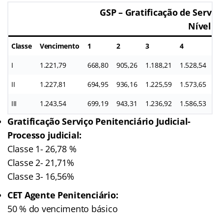
GSP – Gratificação de Serviç
Nível
Classe
Vencimento
1
2
3
4
5
I
1.221,79
668,80
905,26
1.188,21
1.528,54
1
II
1.227,81
694,95
936,16
1.225,59
1.573,65
1
III
1.243,54
699,19
943,31
1.236,92
1.586,53
2
Gratificação Serviço Penitenciário Judicial-
Processo judicial:
Classe 1- 26,78 %
Classe 2- 21,71%
Classe 3- 16,56%
CET Agente Penitenciário:
50 % do vencimento básico