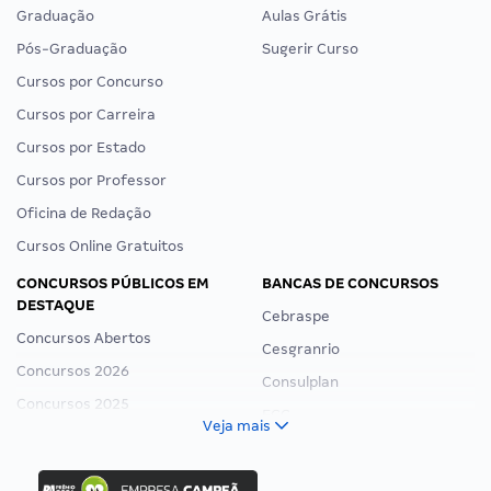
Graduação
Aulas Grátis
Pós-Graduação
Sugerir Curso
Cursos por Concurso
Cursos por Carreira
Cursos por Estado
Cursos por Professor
Oficina de Redação
Cursos Online Gratuitos
CONCURSOS PÚBLICOS EM
BANCAS DE CONCURSOS
DESTAQUE
Cebraspe
Concursos Abertos
Cesgranrio
Concursos 2026
Consulplan
Concursos 2025
FCC
Veja mais
Concurso Nacional Unificado
FGV
Concurso Ibama
Idecan