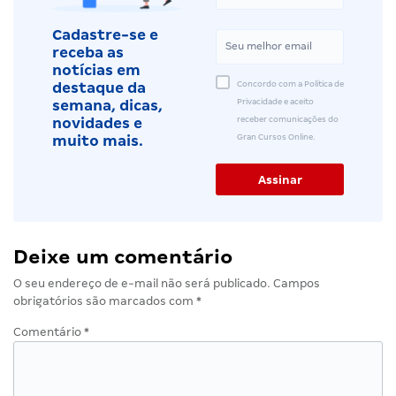
Cadastre-se e
receba as
notícias em
Concordo com a Política de
destaque da
Privacidade e aceito
semana, dicas,
receber comunicações do
novidades e
Gran Cursos Online.
muito mais.
Deixe um comentário
O seu endereço de e-mail não será publicado.
Campos
obrigatórios são marcados com
*
Comentário
*