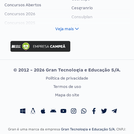
Concursos Abertos
Cesgranrio
Concursos 2026
Consulplan
Concursos 2025
FCC
Veja mais
Concurso Nacional Unificado
FGV
Concurso Ibama
Idecan
Concurso MPU
Selecon
Editais publicados
Uniase
© 2012 - 2026 Gran Tecnologia e Educação S/A.
Vunesp
Política de privacidade
CONCURSOS POR PROFISSÃO
EXAME DE ORDEM
Termos de uso
Concursos Administrativos
OAB
Mapa do site
Concursos Educação
Prova OAB
Concursos Fiscais
Calendário OAB
Concursos Jurídicos
Questões OAB
Concursos Militares
Recursos OAB
Gran é uma marca da empresa
Gran Tecnologia e Educação S/A
, CNPJ: