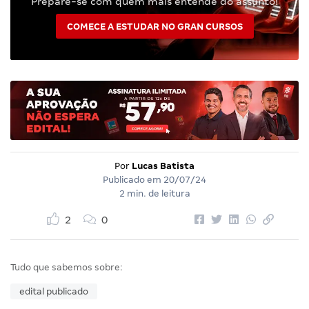
Prepare-se com quem mais entende do assunto!
COMECE A ESTUDAR NO GRAN CURSOS
Por
Lucas Batista
Publicado em
20/07/24
2 min. de leitura
2
0
Tudo que sabemos sobre:
edital publicado