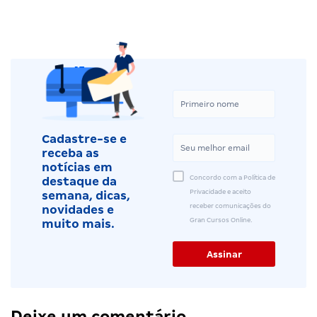
Cadastre-se e
receba as
notícias em
Concordo com a Política de
destaque da
Privacidade e aceito
semana, dicas,
receber comunicações do
novidades e
Gran Cursos Online.
muito mais.
Deixe um comentário