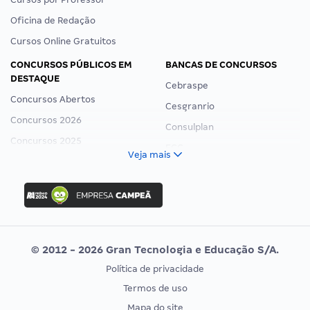
Oficina de Redação
Cursos Online Gratuitos
CONCURSOS PÚBLICOS EM
BANCAS DE CONCURSOS
DESTAQUE
Cebraspe
Concursos Abertos
Cesgranrio
Concursos 2026
Consulplan
Concursos 2025
FCC
Veja mais
Concurso Nacional Unificado
FGV
Concurso Ibama
Idecan
Concurso MPU
Selecon
Editais publicados
Uniase
© 2012 - 2026 Gran Tecnologia e Educação S/A.
Vunesp
Política de privacidade
CONCURSOS POR PROFISSÃO
EXAME DE ORDEM
Termos de uso
Concursos Administrativos
OAB
Mapa do site