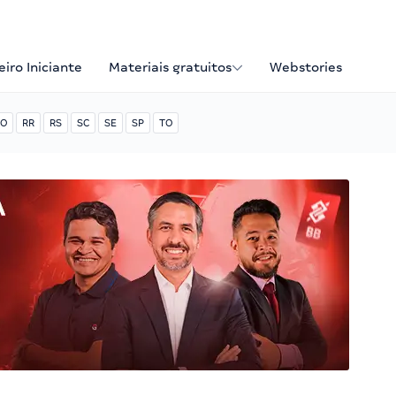
iro Iniciante
Materiais gratuitos
Webstories
O
RR
RS
SC
SE
SP
TO