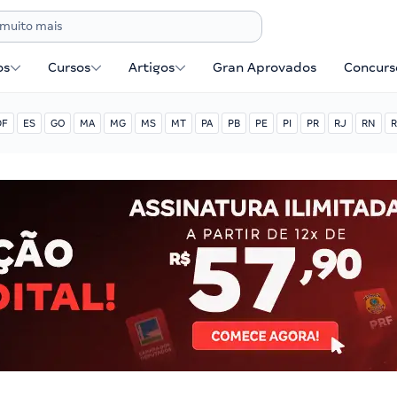
os
Cursos
Artigos
Gran Aprovados
Concurse
DF
ES
GO
MA
MG
MS
MT
PA
PB
PE
PI
PR
RJ
RN
R