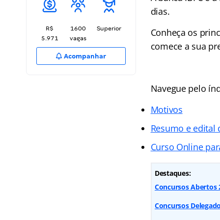
dias.
R$
1600
Superior
Conheça os princ
5.971
vagas
comece a sua pr
Acompanhar
Navegue pelo índ
Motivos
Resumo e edital
Curso Online par
Destaques:
Concursos Abertos 2
Concursos Delegado: