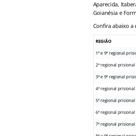
Aparecida, Itaber
Goianésia e For
Confira abaixo a 
REGIÃO
1ª e 9ª regional pris
2ª regional prisional 
3ª e 9ª regional pris
4ª regional prisiona
5ª regional prisiona
6ª regional prisional
7ª regional prisional
8ª e 9ª regional pris