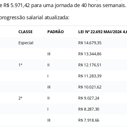
 de R$ 5.971,42 para uma jornada de 40 horas semanais.
progressão salarial atualizada:
CLASSE
PADRÃO
LEI Nº 22.692 MAI/2024 4
Especial
R$ 14.679,35
III
R$ 13.344,86
1ª
II
R$ 12.176,51
I
R$ 11.283,39
III
R$ 10.021,62
2ª
II
R$ 9.027,24
I
R$ 8.287,30
III
R$ 7.918,66