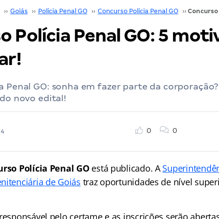
››
Goiás
››
Polícia Penal GO
››
Concurso Polícia Penal GO
››
 Polícia Penal GO: 5 moti
ar!
ia Penal GO: sonha em fazer parte da corporação?
 do novo edital!
0
0
24
rso Polícia Penal GO
está publicado. A
Superintendên
nitenciária de Goiás
traz oportunidades de nível superi
 responsável pelo certame e as inscrições serão abert