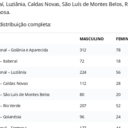
aí, Luziânia, Caldas Novas, São Luís de Montes Belos, R
mosa.
distribuição completa:
MASCULINO
FEMI
ional – Goiânia e Aparecida
312
78
– Itaberaí
72
18
ional – Luziânia
224
56
l – Caldas Novas
112
28
l – São Luís de Montes Belos
80
20
 – Rio Verde
207
52
 – Goianésia
96
24
ional – Formosa
177
44