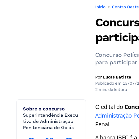
Início
››
Centro Oeste
Concurso
particip
Concurso Políc
para participar
Por
Lucas Batista
Publicado em
15/07/
2 min. de leitura
O edital do
Concu
Sobre o concurso
Administração Pe
Superintendência Execu
tiva de Administração
Penal.
Penitenciária de Goiás
A banca IBFC é a