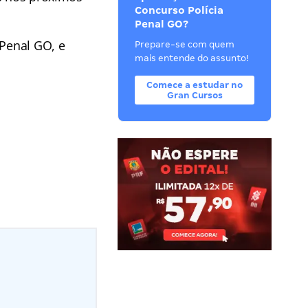
Concurso Polícia
Penal GO?
 Penal GO, e
Prepare-se com quem
mais entende do assunto!
Comece a estudar no
Gran Cursos