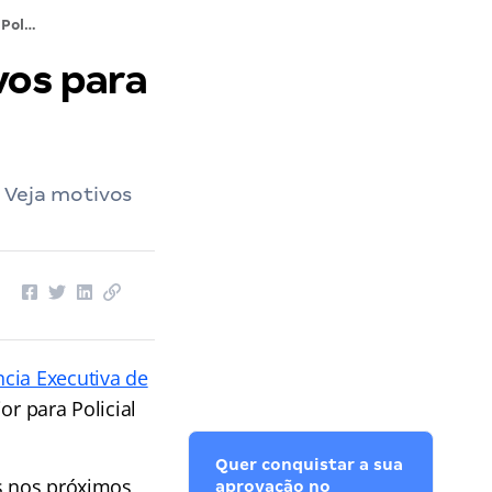
Concurso Polícia Penal GO: 5 motivos para participar!
vos para
 Veja motivos
cia Executiva de
or para Policial
Quer conquistar a sua
as nos próximos
aprovação no