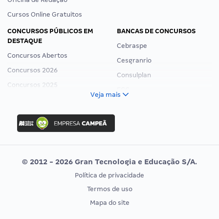
Cursos Online Gratuitos
CONCURSOS PÚBLICOS EM
BANCAS DE CONCURSOS
DESTAQUE
Cebraspe
Concursos Abertos
Cesgranrio
Concursos 2026
Consulplan
Concursos 2025
FCC
Veja mais
Concurso Nacional Unificado
FGV
Concurso Ibama
Idecan
Concurso MPU
Selecon
Editais publicados
Uniase
© 2012 - 2026 Gran Tecnologia e Educação S/A.
Vunesp
Política de privacidade
CONCURSOS POR PROFISSÃO
EXAME DE ORDEM
Termos de uso
Concursos Administrativos
OAB
Mapa do site
Concursos Educação
Prova OAB