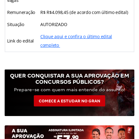
vagas
Remuneração
R$ R$4.098,45 (de acordo com último edital)
Situação
AUTORIZADO
Clique aqui e confira o último edital
Link do edital
completo
QUER CONQUISTAR A SUA APROVAÇÃO EM
CONCURSOS PÚBLICOS?
Prepare-se com quem mais entende do assunto!
COMECE A ESTUDAR NO GRAN