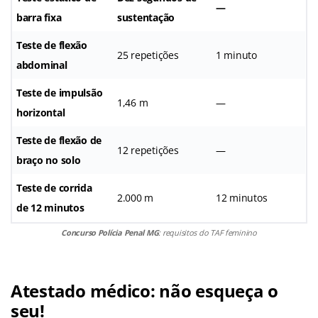
—
barra fixa
sustentação
Teste de flexão
25 repetições
1 minuto
abdominal
Teste de impulsão
1,46 m
—
horizontal
Teste de flexão de
12 repetições
—
braço no solo
Teste de corrida
2.000 m
12 minutos
de 12 minutos
Concurso Polícia Penal MG
: requisitos do TAF feminino
Atestado médico: não esqueça o
seu!