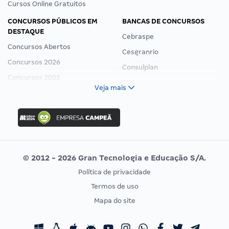
Cursos Online Gratuitos
CONCURSOS PÚBLICOS EM
BANCAS DE CONCURSOS
DESTAQUE
Cebraspe
Concursos Abertos
Cesgranrio
Concursos 2026
Consulplan
Concursos 2025
FCC
Veja mais
Concurso Nacional Unificado
FGV
Concurso Ibama
Idecan
Concurso MPU
Selecon
Editais publicados
Uniase
© 2012 - 2026 Gran Tecnologia e Educação S/A.
Vunesp
Política de privacidade
CONCURSOS POR PROFISSÃO
EXAME DE ORDEM
Termos de uso
Concursos Administrativos
OAB
Mapa do site
Concursos Educação
Prova OAB
Concursos Fiscais
Calendário OAB