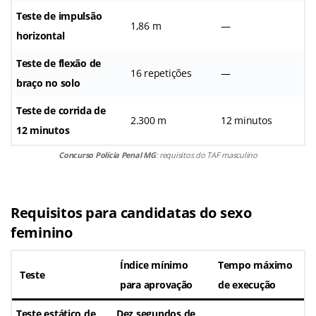
Teste de impulsão
1,86 m
—
horizontal
Teste de flexão de
16 repetições
—
braço no solo
Teste de corrida de
2.300 m
12 minutos
12 minutos
Concurso Polícia Penal MG
: requisitos do TAF masculino
Requisitos para candidatas do sexo
feminino
Índice mínimo
Tempo máximo
Teste
para aprovação
de execução
Teste estático de
Dez segundos
de