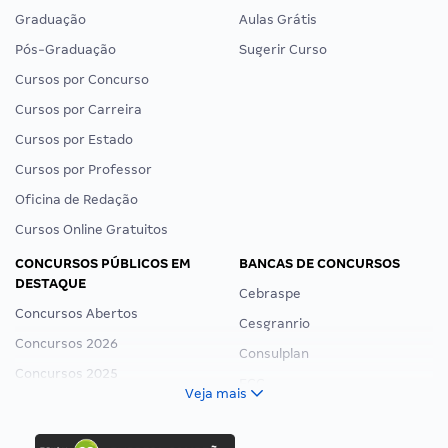
Graduação
Aulas Grátis
Pós-Graduação
Sugerir Curso
Cursos por Concurso
Cursos por Carreira
Cursos por Estado
Cursos por Professor
Oficina de Redação
Cursos Online Gratuitos
CONCURSOS PÚBLICOS EM
BANCAS DE CONCURSOS
DESTAQUE
Cebraspe
Concursos Abertos
Cesgranrio
Concursos 2026
Consulplan
Concursos 2025
FCC
Veja mais
Concurso Nacional Unificado
FGV
Concurso Ibama
Idecan