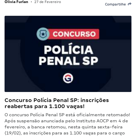
Olivia Furlan
•
27 de Fevereiro
Compartilhe
Concurso Polícia Penal SP: inscrições
reabertas para 1.100 vagas!
O concurso Polícia Penal SP está oficialmente retomado!
Após suspensão anunciada pelo Instituto AOCP em 4 de
fevereiro, a banca retomou, nesta quinta sexta-feira
(19/02), as inscrições para as 1.100 vagas para o cargo