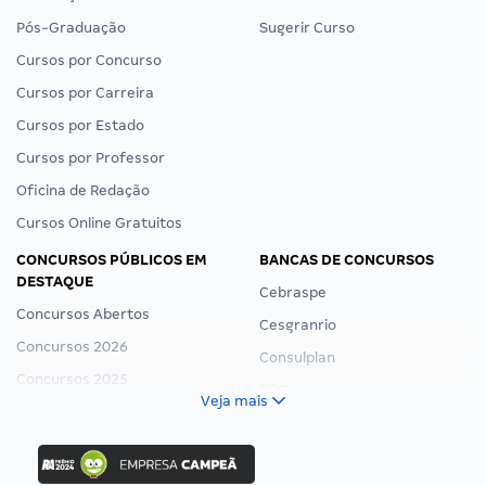
Pós-Graduação
Sugerir Curso
Cursos por Concurso
Cursos por Carreira
Cursos por Estado
Cursos por Professor
Oficina de Redação
Cursos Online Gratuitos
CONCURSOS PÚBLICOS EM
BANCAS DE CONCURSOS
DESTAQUE
Cebraspe
Concursos Abertos
Cesgranrio
Concursos 2026
Consulplan
Concursos 2025
FCC
Veja mais
Concurso Nacional Unificado
FGV
Concurso Ibama
Idecan
Concurso MPU