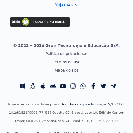
FCC
Veja mais
Concurso Nacional Unificado
FGV
Concurso Ibama
Idecan
Concurso MPU
Selecon
Editais publicados
Uniase
© 2012 - 2026 Gran Tecnologia e Educação S/A.
Vunesp
Política de privacidade
CONCURSOS POR PROFISSÃO
EXAME DE ORDEM
Termos de uso
Concursos Administrativos
OAB
Mapa do site
Concursos Educação
Prova OAB
Concursos Fiscais
Calendário OAB
Concursos Jurídicos
Questões OAB
Concursos Militares
Recursos OAB
Gran é uma marca da empresa
Gran Tecnologia e Educação S/A
, CNPJ:
Concursos Policiais
Exame de Ordem
18.260.822/0001-77, SBS Quadra 02, Bloco J, Lote 10, Edifício Carlton
Concursos Saúde
Tower, Sala 201, 2º Andar, Asa Sul, Brasília-DF, CEP 70.070-120.
Concursos Tribunais