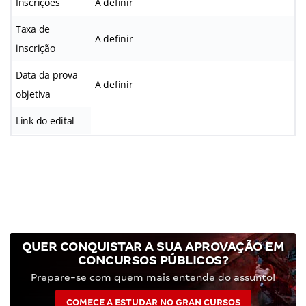
Inscrições
A definir
Taxa de
A definir
inscrição
Data da prova
A definir
objetiva
Link do edital
QUER CONQUISTAR A SUA APROVAÇÃO EM
CONCURSOS PÚBLICOS?
Prepare-se com quem mais entende do assunto!
COMECE A ESTUDAR NO GRAN CURSOS