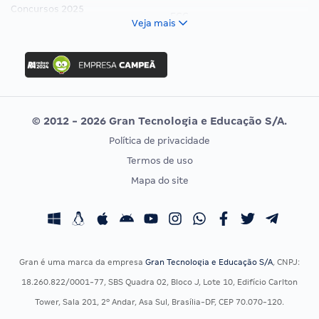
Concursos 2025
FCC
Veja mais
Concurso Nacional Unificado
FGV
Concurso Ibama
Idecan
Concurso MPU
Selecon
Editais publicados
Uniase
© 2012 - 2026 Gran Tecnologia e Educação S/A.
Vunesp
Política de privacidade
CONCURSOS POR PROFISSÃO
EXAME DE ORDEM
Termos de uso
Concursos Administrativos
OAB
Mapa do site
Concursos Educação
Prova OAB
Concursos Fiscais
Calendário OAB
Concursos Jurídicos
Questões OAB
Concursos Militares
Recursos OAB
Gran é uma marca da empresa
Gran Tecnologia e Educação S/A
, CNPJ:
Concursos Policiais
Exame de Ordem
18.260.822/0001-77, SBS Quadra 02, Bloco J, Lote 10, Edifício Carlton
Concursos Saúde
Tower, Sala 201, 2º Andar, Asa Sul, Brasília-DF, CEP 70.070-120.
Concursos Tribunais