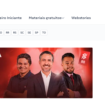
iro Iniciante
Materiais gratuitos
Webstories
O
RR
RS
SC
SE
SP
TO