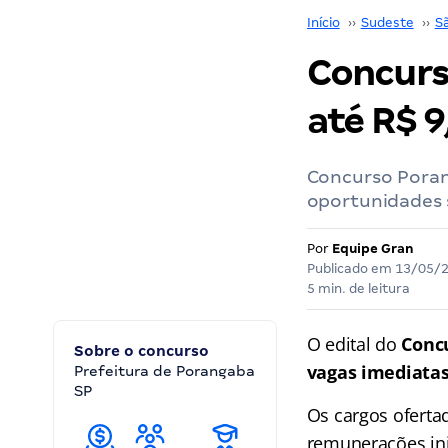
Início
››
Sudeste
››
S
Concurso
até R$ 9
Concurso Porang
oportunidades s
Por
Equipe Gran
Publicado em
13/05/
5 min. de leitura
O edital do
Conc
Sobre o concurso
vagas imediata
Prefeitura de Porangaba
SP
Os cargos oferta
remunerações ini