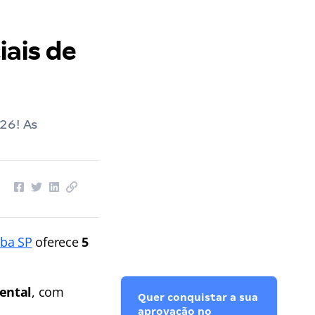
iais de
26! As
aba SP
oferece
5
ental
, com
Quer conquistar a sua
aprovação no