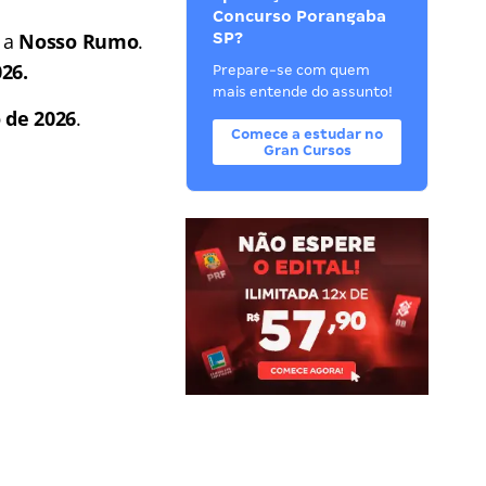
Concurso Porangaba
é a
Nosso Rumo
.
SP?
26.
Prepare-se com quem
mais entende do assunto!
o de 2026
.
Comece a estudar no
Gran Cursos