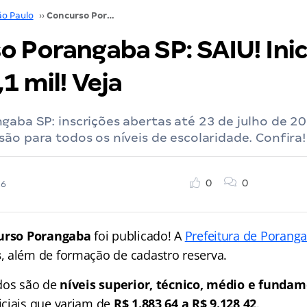
ão Paulo
››
Concurso Porangaba SP: SAIU! Iniciais de até R$ 9,1 mil! Veja
 Porangaba SP: SAIU! Inic
,1 mil! Veja
aba SP: inscrições abertas até 23 de julho de 20
ão para todos os níveis de escolaridade. Confira!
0
0
26
urso Porangaba
foi publicado! A
Prefeitura de Porang
s
, além de formação de cadastro reserva.
dos são de
níveis superior, técnico, médio e fundam
ciais que variam de
R$ 1.883,64 a R$ 9.128,42
.