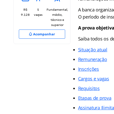
A banca organiza
R$
5
Fundamental,
9.128
vagas
médio,
O período de ins
técnico e
superior
A prova objetiva
Acompanhar
Saiba todos os 
Situação atual
Remuneração
Inscrições
Cargos e vagas
Requisitos
Etapas de prova
Assinatura Ilimit