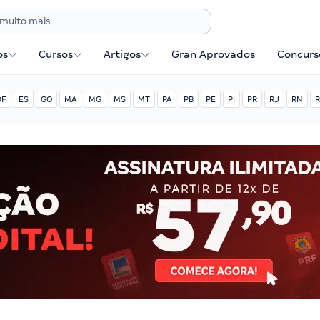
os
Cursos
Artigos
Gran Aprovados
Concurse
DF
ES
GO
MA
MG
MS
MT
PA
PB
PE
PI
PR
RJ
RN
R