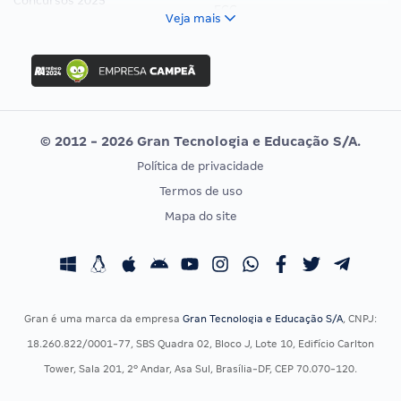
Concursos 2025
FCC
Veja mais
Concurso Nacional Unificado
FGV
Concurso Ibama
Idecan
Concurso MPU
Selecon
Editais publicados
Uniase
© 2012 - 2026 Gran Tecnologia e Educação S/A.
Vunesp
Política de privacidade
CONCURSOS POR PROFISSÃO
EXAME DE ORDEM
Termos de uso
Concursos Administrativos
OAB
Mapa do site
Concursos Educação
Prova OAB
Concursos Fiscais
Calendário OAB
Concursos Jurídicos
Questões OAB
Concursos Militares
Recursos OAB
Gran é uma marca da empresa
Gran Tecnologia e Educação S/A
, CNPJ:
Concursos Policiais
Exame de Ordem
18.260.822/0001-77, SBS Quadra 02, Bloco J, Lote 10, Edifício Carlton
Concursos Saúde
Tower, Sala 201, 2º Andar, Asa Sul, Brasília-DF, CEP 70.070-120.
Concursos Tribunais