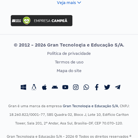
Veja mais
Concurso Nacional Unificado
FGV
Concurso Ibama
Idecan
Concurso MPU
Selecon
Editais publicados
Uniase
© 2012 - 2026 Gran Tecnologia e Educação S/A.
Vunesp
Política de privacidade
CONCURSOS POR PROFISSÃO
EXAME DE ORDEM
Termos de uso
Concursos Administrativos
OAB
Mapa do site
Concursos Educação
Prova OAB
Concursos Fiscais
Calendário OAB
Concursos Jurídicos
Questões OAB
Concursos Militares
Recursos OAB
Gran é uma marca da empresa
Gran Tecnologia e Educação S/A
, CNPJ:
Concursos Policiais
Exame de Ordem
18.260.822/0001-77, SBS Quadra 02, Bloco J, Lote 10, Edifício Carlton
Concursos Saúde
Tower, Sala 201, 2º Andar, Asa Sul, Brasília-DF, CEP 70.070-120.
Concursos Tribunais
Gran Tecnologia e Educação S/A - 2026 © Todos os direitos reservados ®