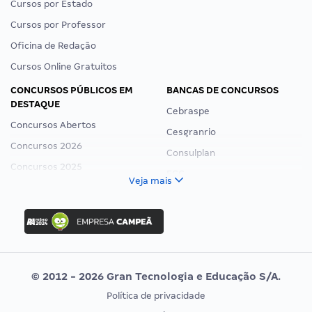
Cursos por Estado
Cursos por Professor
Oficina de Redação
Cursos Online Gratuitos
CONCURSOS PÚBLICOS EM
BANCAS DE CONCURSOS
DESTAQUE
Cebraspe
Concursos Abertos
Cesgranrio
Concursos 2026
Consulplan
Concursos 2025
FCC
Veja mais
Concurso Nacional Unificado
FGV
Concurso Ibama
Idecan
Concurso MPU
Selecon
Editais publicados
Uniase
© 2012 - 2026 Gran Tecnologia e Educação S/A.
Vunesp
Política de privacidade
CONCURSOS POR PROFISSÃO
EXAME DE ORDEM