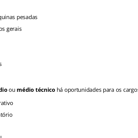
uinas pesadas
os gerais
s
dio
ou
médio técnico
há oportunidades para os cargo
rativo
atório