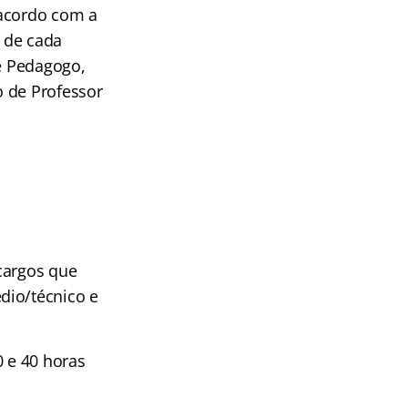
 acordo com a
 de cada
 e Pedagogo,
o de Professor
cargos que
dio/técnico e
0 e 40 horas