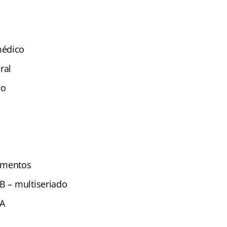
médico
ral
io
imentos
B – multiseriado
 A