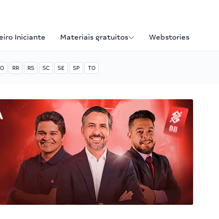
iro Iniciante
Materiais gratuitos
Webstories
O
RR
RS
SC
SE
SP
TO