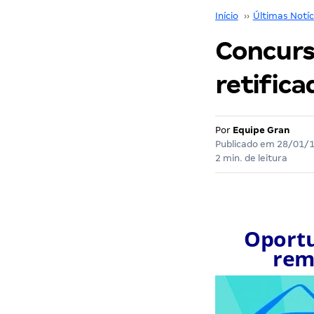
Início
››
Últimas Notíc
Concurso
retifica
Por
Equipe Gran
Publicado em
28/01/
2 min. de leitura
Oportu
rem