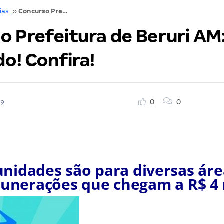
ias
››
Concurso Prefeitura de Beruri AM: edital é retificado! Confira!
 Prefeitura de Beruri AM:
do! Confira!
0
0
19
nidades são para diversas ár
unerações que chegam a R$ 4 