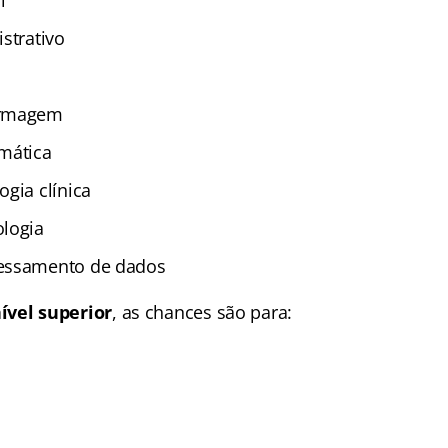
l
strativo
ermagem
mática
gia clínica
logia
essamento de dados
ível superior
, as chances são para: