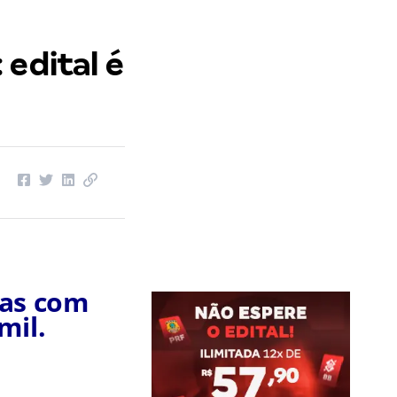
 edital é
eas com
mil.