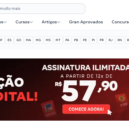
os
Cursos
Artigos
Gran Aprovados
Concurse
DF
ES
GO
MA
MG
MS
MT
PA
PB
PE
PI
PR
RJ
RN
R