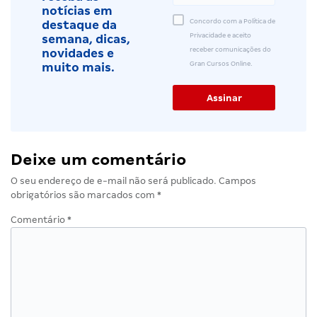
notícias em
Concordo com a Política de
destaque da
Privacidade e aceito
semana, dicas,
receber comunicações do
novidades e
Gran Cursos Online.
muito mais.
Deixe um comentário
O seu endereço de e-mail não será publicado.
Campos
obrigatórios são marcados com
*
Comentário
*