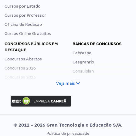
Cursos por Estado
Cursos por Professor
Oficina de Redação
Cursos Online Gratuitos
CONCURSOS PÚBLICOS EM
BANCAS DE CONCURSOS
DESTAQUE
Cebraspe
Concursos Abertos
Cesgranrio
Concursos 2026
Consulplan
Concursos 2025
FCC
Veja mais
Concurso Nacional Unificado
FGV
Concurso Ibama
Idecan
Concurso MPU
Selecon
Editais publicados
Uniase
© 2012 - 2026 Gran Tecnologia e Educação S/A.
Vunesp
Política de privacidade