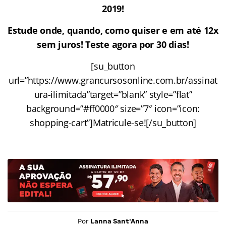
2019!
Estude onde, quando, como quiser e em até 12x
sem juros! Teste agora por 30 dias!
[su_button
url=”https://www.grancursosonline.com.br/assinat
ura-ilimitada”target=”blank” style=”flat”
background=”#ff0000″ size=”7″ icon=”icon:
shopping-cart”]Matricule-se![/su_button]
Por
Lanna Sant'Anna