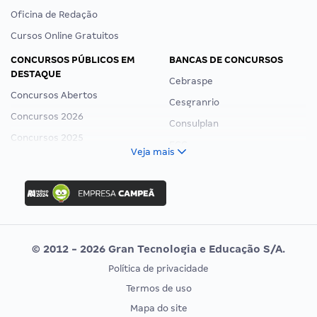
Oficina de Redação
Cursos Online Gratuitos
CONCURSOS PÚBLICOS EM
BANCAS DE CONCURSOS
DESTAQUE
Cebraspe
Concursos Abertos
Cesgranrio
Concursos 2026
Consulplan
Concursos 2025
FCC
Veja mais
Concurso Nacional Unificado
FGV
Concurso Ibama
Idecan
Concurso MPU
Selecon
Editais publicados
Uniase
© 2012 - 2026 Gran Tecnologia e Educação S/A.
Vunesp
Política de privacidade
CONCURSOS POR PROFISSÃO
EXAME DE ORDEM
Termos de uso
Concursos Administrativos
OAB
Mapa do site