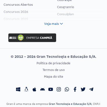
Concursos Abertos
Cesgranrio
Concursos 2026
Consulplan
Concursos 2025
FCC
Veja mais
Concurso Nacional Unificado
FGV
Concurso Ibama
Idecan
Concurso MPU
Selecon
Editais publicados
Uniase
© 2012 - 2026 Gran Tecnologia e Educação S/A.
Vunesp
Política de privacidade
CONCURSOS POR PROFISSÃO
EXAME DE ORDEM
Termos de uso
Concursos Administrativos
OAB
Mapa do site
Concursos Educação
Prova OAB
Concursos Fiscais
Calendário OAB
Concursos Jurídicos
Questões OAB
Concursos Militares
Recursos OAB
Gran é uma marca da empresa
Gran Tecnologia e Educação S/A
, CNPJ: