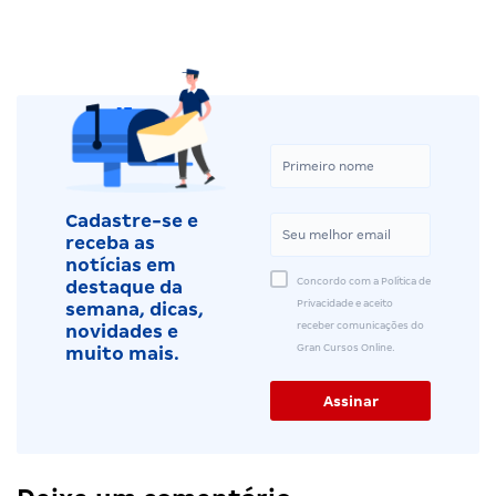
Cadastre-se e
receba as
notícias em
Concordo com a Política de
destaque da
Privacidade e aceito
semana, dicas,
receber comunicações do
novidades e
Gran Cursos Online.
muito mais.