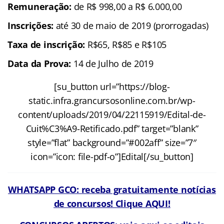
Remuneração:
de R$ 998,00 a R$ 6.000,00
Inscrições:
até 30 de maio de 2019 (prorrogadas)
Taxa de inscrição:
R$65, R$85 e R$105
Data da Prova:
14 de Julho de 2019
[su_button url=”https://blog-
static.infra.grancursosonline.com.br/wp-
content/uploads/2019/04/22115919/Edital-de-
Cuit%C3%A9-Retificado.pdf” target=”blank”
style=”flat” background=”#002aff” size=”7″
icon=”icon: file-pdf-o”]Edital[/su_button]
WHATSAPP GCO: receba gratuitamente notícias
de concursos! Clique AQUI!