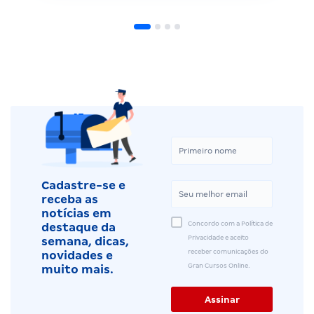
Cadastre-se e
receba as
notícias em
Concordo com a Política de
destaque da
Privacidade e aceito
semana, dicas,
receber comunicações do
novidades e
Gran Cursos Online.
muito mais.