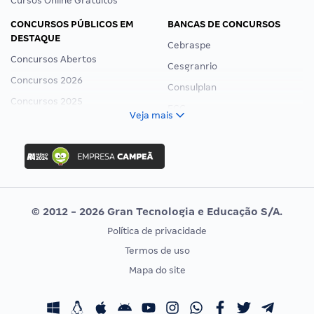
Cursos Online Gratuitos
CONCURSOS PÚBLICOS EM
BANCAS DE CONCURSOS
DESTAQUE
Cebraspe
Concursos Abertos
Cesgranrio
Concursos 2026
Consulplan
Concursos 2025
FCC
Veja mais
Concurso Nacional Unificado
FGV
Concurso Ibama
Idecan
Concurso MPU
Selecon
Editais publicados
Uniase
© 2012 - 2026 Gran Tecnologia e Educação S/A.
Vunesp
Política de privacidade
CONCURSOS POR PROFISSÃO
EXAME DE ORDEM
Termos de uso
Concursos Administrativos
OAB
Mapa do site
Concursos Educação
Prova OAB
Concursos Fiscais
Calendário OAB